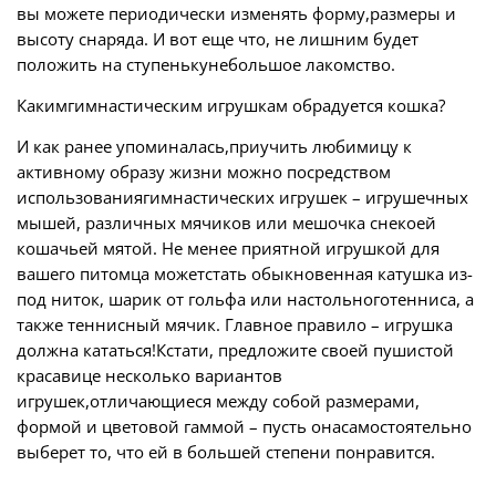
вы можете периодически изменять форму,размеры и
высоту снаряда. И вот еще что, не лишним будет
положить на ступенькунебольшое лакомство.
Какимгимнастическим игрушкам обрадуется кошка?
И как ранее упоминалась,приучить любимицу к
активному образу жизни можно посредством
использованиягимнастических игрушек – игрушечных
мышей, различных мячиков или мешочка снекоей
кошачьей мятой. Не менее приятной игрушкой для
вашего питомца можетстать обыкновенная катушка из-
под ниток, шарик от гольфа или настольноготенниса, а
также теннисный мячик. Главное правило – игрушка
должна кататься!Кстати, предложите своей пушистой
красавице несколько вариантов
игрушек,отличающиеся между собой размерами,
формой и цветовой гаммой – пусть онасамостоятельно
выберет то, что ей в большей степени понравится.