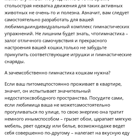
стольострая нехватка движения для таких активных
животных не очень-то и полезна. Азначит, вам следует
самостоятельно разработать для вашей
любимицыиндивидуальный комплекс гимнастических
упражнений. Не лишним будет знать, чтогимнастика –
залог отличного самочувствия и прекрасного
настроения вашей кошки,только не забудьте
прикупить соответствующие игрушки и гимнастические
снаряды.
А зачемсобственно гимнастика кошкам нужна?
Если ваш питомецпостоянно проживает в квартире,
значит, он испытывает значительный
недостатоксвободного пространства. Посудите сами,
если любимица ваша не можетсамостоятельно
прогуливаться по улице, то свою энергию она тратит
немного инымспособом – грызет обои, царапает мягкую
мебель, рвет одежду или белье, возможнодаже ведет
себя совершенно по-другому – налегает на вкусную еду