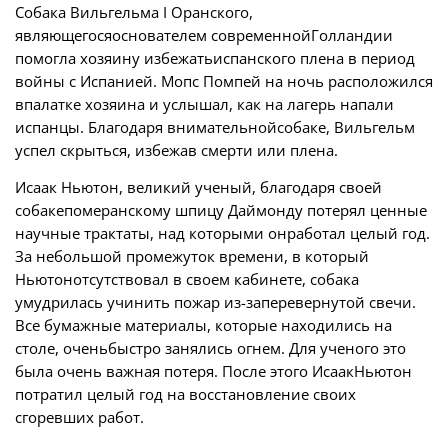
Собака
Вильгельма I Оранского
,
являющегося
основател
ем
современнойГолландии
помогла хозяину избежатьиспанского плена в период
войны с Испанией. Мопс Помпей на ночь расположился
впалатке хозяина и услышал, как на лагерь напали
испанцы. Благодаря внимательнойсобаке, Вильгельм
успел скрыться, избежав смерти или плена.
Исаак Ньютон, великий ученый, благодаря своей
собакепомеранскому шпицу Даймонду потерял ценные
научные трактаты, над которыми онработал целый год.
За небольшой промежуток времени, в который
Ньютонотсутствовал в своем кабинете, собака
умудрилась учинить пожар из-заперевернутой свечи.
Все бумажные материалы, которые находились на
столе, оченьбыстро занялись огнем. Для ученого это
была очень важная потеря. После этого ИсаакНьютон
потратил целый год на восстановление своих
сгоревших работ.