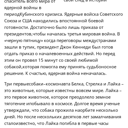
спаситель всего мира от
ядерной войны в
периодКубинского кризиса. Ядерные войска Советского
Союза и США находились впостоянной боевой
готовности. Достаточно было лишь приказа от
президентов,чтобы началась третья мировая война. В
«черную пятницу» когда переговоры междустранами
зашли в тупик, президент Джон Кеннеди был готов
отдать приказ о началевоенных действий. Но перед
этим он провел 15 минут со своей любимой
собакой,которая помогла ему принять судьбоносное
решение. К счастью, ядерная война неначалась.
Три первыесобаки–космонавта Белка, Стрелка и Лайка –
это животные, которые известны вовсем мире. Лайка –
это первое животное, которое преодолело земное
тяготение ипобывало в космосе. Долгое время ученые
утверждали, что собака прожила наорбите несколько
дней. Но после нескольких десятков лет замалчивания
сталоизвестно, что Лайка погибла в первые часы