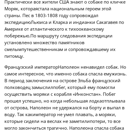
Практически все жители США знают о собаке по кличке
Моряк, котораястала национальным героем этой
страны. Пес в 1803-1808 году сопровождал
экспедицию
Льюиса и Кларка и индианки Сакагавея
по
Америке от атлантического к тихоокеанскому
побережью.По маршруту следования экспедиции
установлено множество памятников
смелымпутешественникам и сопровождавшему их
питомцу.
Французский императорНаполеон ненавидел собак. Но
самое интересное, что именно собака спасла емужизнь.
В период заключения на острове Эльба французский
полководец замыслилпобег, который ему помогли
осуществить моряки с корабля
«Инконстан»
. Побег
прошел успешно, но когда небольшая лодкаотплывала
от острова, Наполеон не удержался на борту и выпал в
воду. Так какимператор не умел плавать, а моряки,
которые сидели на веслах не заметилипотери, то все
могло закончиться трагично. Наполеона спасла собака