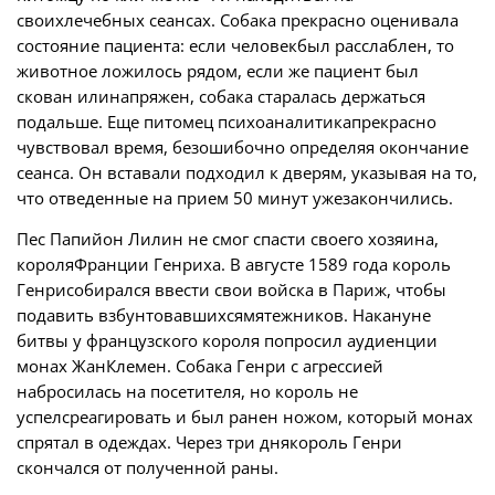
своихлечебных сеансах. Собака прекрасно оценивала
состояние пациента: если человекбыл расслаблен, то
животное ложилось рядом, если же пациент был
скован илинапряжен, собака старалась держаться
подальше. Еще питомец психоаналитикапрекрасно
чувствовал время, безошибочно определяя окончание
сеанса. Он вставали подходил к дверям, указывая на то,
что отведенные на прием 50 минут ужезакончились.
Пес
Папийон Лилин
не смог спасти своего хозяина,
короляФранции Генриха. В августе
1589 года
король
Генрисобирался ввести свои войска в Париж, чтобы
подавить взбунтовавшихсямятежников. Накануне
битвы у французского короля попросил аудиенции
монах ЖанКлемен. Собака Генри с агрессией
набросилась на посетителя, но король не
успелсреагировать и был ранен ножом, который монах
спрятал в одеждах. Через три днякороль Генри
скончался от полученной раны.