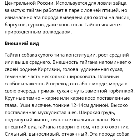
Центральной России. Используется для ловли зайца,
зачастую тайган работает в паре с ловчей птицей, но
изначально эта порода выведена для охоты на лисиц,
барсуков, сурков, даже копытных. Тайган является
прирожденным волкодавом.
Внешний вид
Тайган собака сухого типа конституции, рост средний
или выше среднего. Внешность тайгана напоминает о
своей родине Киргизии, голова удлиненная сухая,
теменная часть несколько широковата. Плавный
слабовыраженный переход ото лба к морде, морда в
свою очередь прямая, сухая с чуть заметной горбинкой.
Крупные темно – карие или карие косо поставленные
глаза. Уши висячие, тонкие 12-14см длиной. Высоко
поставленная мускулистая шея. Широкая грудь,
подтянутый живот, сильные овальные лапы. Весь
внешний вид тайгана говорит о том, что это охотник.
Сильный, выносливый, отчаянный. Эта порода собак