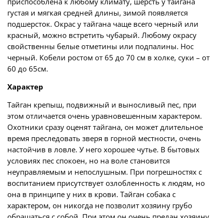
приспособлена к любому климату, шерсть у тайгана
густая и мягкая средней длины, зимой появляется
подшерсток. Окрас у тайгана чаще всего черный или
красный, можно встретить чубарый. Любому окрасу
свойственны белые отметины или подпалины. Нос
черный. Кобели ростом от 65 до 70 см в холке, суки – от
60 до 65см.
Характер
Тайган крепыш, подвижный и выносливый пес, при
этом отличается очень уравновешенным характером.
Охотники сразу оценят тайгана, он может длительное
время преследовать зверя в горной местности, очень
настойчив в ловле. У него хорошее чутье. В бытовых
условиях пес спокоен, но на воле становится
неуправляемым и непослушным. При погрешностях с
воспитанием присутствует озлобленность к людям, но
она в принципе у них в крови. Тайган собака с
характером, он никогда не позволит хозяину грубо
обращаться с собой. При этом он очень предан хозяину