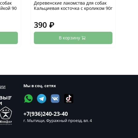
собак
Деревенские лакомства для собак
Дере
ейкой 90
Кальциевая косточка с кроликом 90г
Мед
утки
390 ₽
39
В корзину
Мы в соц. сетях
сии
+7(936)240-23-40
г. Мытищи, Фуражный проезд, вл. 4