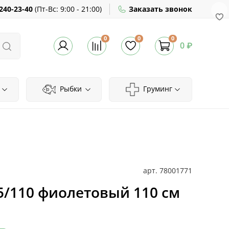
240-23-40
(
Пт-Вс:
9:00 - 21:00)
Заказать звонок
0
0
0
0 ₽
Рыбки
Груминг
арт.
78001771
5/110 фиолетовый 110 см