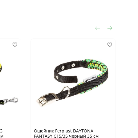
OG
Ошейник Ferplast DAYTONA
Оше
см
FANTASY C15/35 черный 35 см
FANT