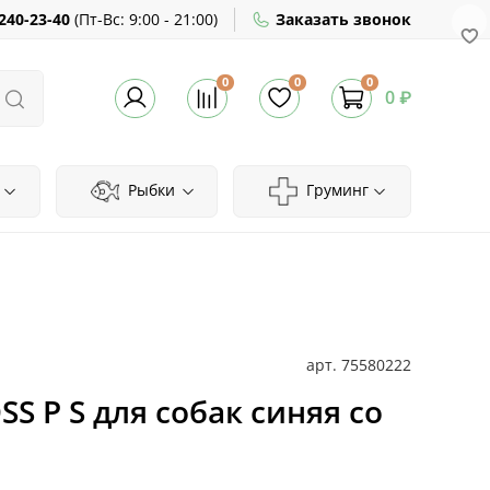
240-23-40
(
Пт-Вс:
9:00 - 21:00)
Заказать звонок
0
0
0
0 ₽
Рыбки
Груминг
арт.
75580222
S P S для собак синяя со