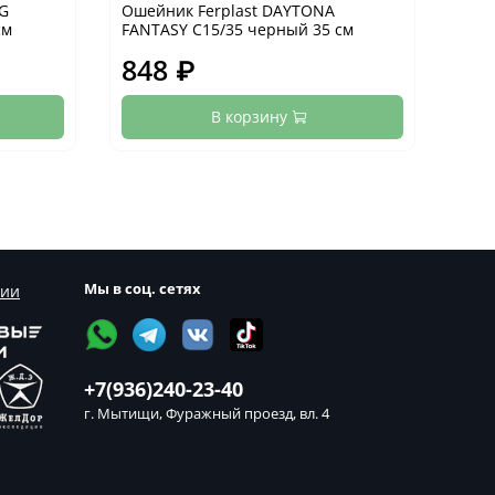
OG
Ошейник Ferplast DAYTONA
Оше
см
FANTASY C15/35 черный 35 см
FANT
848 ₽
84
В корзину
Мы в соц. сетях
сии
+7(936)240-23-40
г. Мытищи, Фуражный проезд, вл. 4