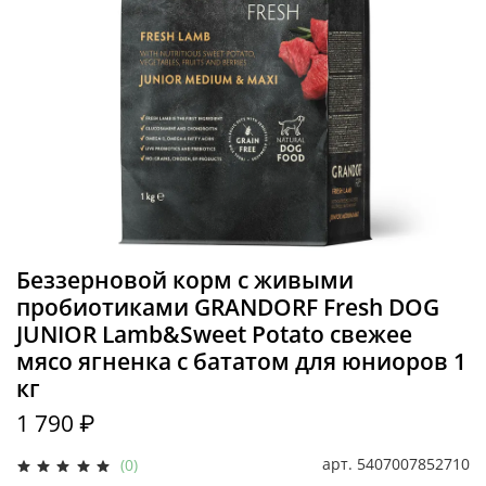
Беззерновой корм с живыми
пробиотиками GRANDORF Fresh DOG
JUNIOR Lamb&Sweet Potato cвежее
мясо ягненка с бататом для юниоров 1
кг
1 790 ₽
арт.
5407007852710
(0)