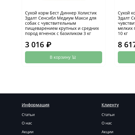
Сухой корм Бест Диннер Холистик
Сухой к
Эдалт Сенсибл Медиум Макси для
Эдалт С
собак с чувствительным
чувств
пищеварением крупных и средних
мелких 
пород ягненок с базиликом 3 кг
10 кг
3 016 ₽
8 61
В корзину
Информация
Клиенту
Статьи
Статьи
О нас
О нас
Акции
Акции