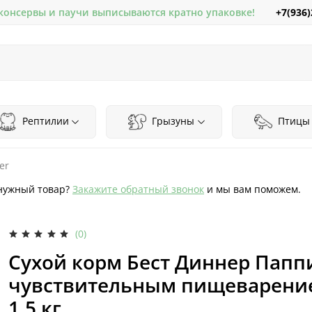
+7(936)
 консервы и паучи выписываются кратно упаковке!
Рептилии
Грызуны
Птицы
er
нужный товар?
Закажите обратный звонок
и мы вам поможем.
(0)
Сухой корм Бест Диннер Папп
чувствительным пищеварение
1,5 кг