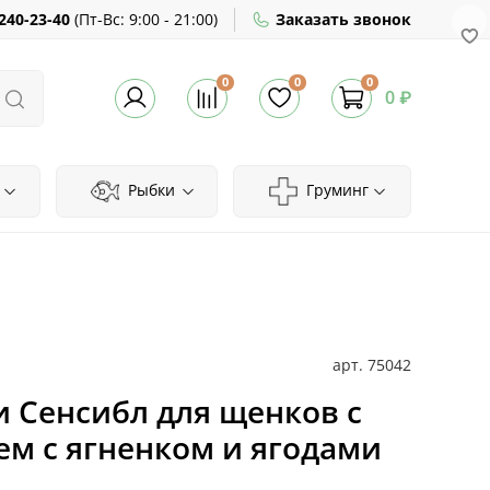
240-23-40
(
Пт-Вс:
9:00 - 21:00)
Заказать звонок
0
0
0
0 ₽
Рыбки
Груминг
арт.
75042
и Сенсибл для щенков с
м с ягненком и ягодами