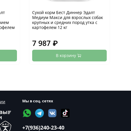
алт
Сухой корм Бест Диннер Эдалт
Сухо
Медиум Макси для взрослых собак
Мед
нием
крупных и средних пород утка с
круп
тофелем
картофелем 12 кг
карт
7 987 ₽
2 
В корзину
Мы в соц. сетях
сии
+7(936)240-23-40