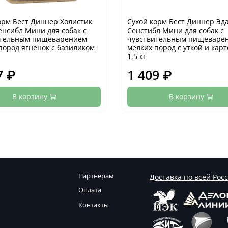
орм Бест Диннер Холистик
Сухой корм Бест Диннер Эд
енсибл Мини для собак с
Сенстибл Мини для собак с
ительным пищеварением
чувствительным пищеваре
пород ягненок с базиликом
мелких пород с уткой и кар
1,5 кг
7 ₽
1 409 ₽
В корзину
В корзину
Партнерам
Доставка по всей Рос
Оплата
Контакты