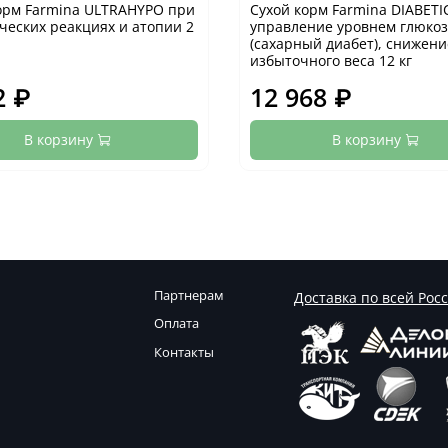
орм Farmina ULTRAHYPO при
Сухой корм Farmina DIABETI
ческих реакциях и атопии 2
управление уровнем глюко
(сахарный диабет), снижени
избыточного веса 12 кг
2 ₽
12 968 ₽
В корзину
В корзину
Партнерам
Доставка по всей Рос
Оплата
Контакты