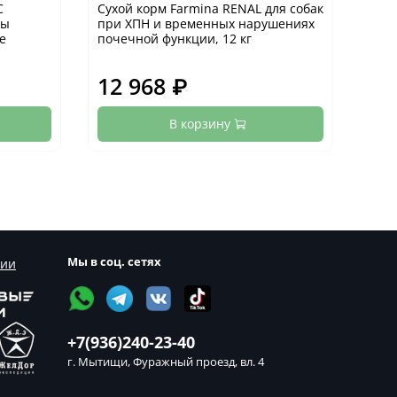
C
Сухой корм Farmina RENAL для собак
Кон
зы
при ХПН и временных нарушениях
CON
е
почечной функции, 12 кг
восс
12 968 ₽
45
В корзину
Мы в соц. сетях
сии
+7(936)240-23-40
г. Мытищи, Фуражный проезд, вл. 4