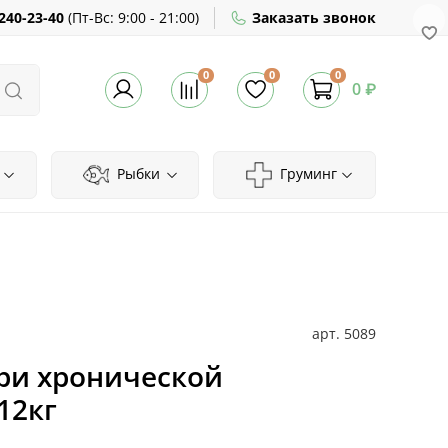
240-23-40
(
Пт-Вс:
9:00 - 21:00)
Заказать звонок
0
0
0
0 ₽
Рыбки
Груминг
арт.
5089
при хронической
12кг