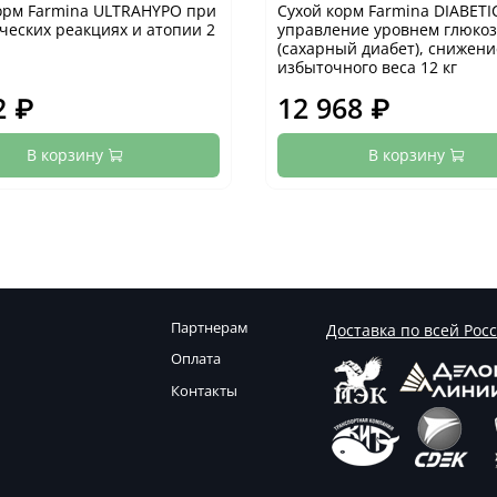
орм Farmina ULTRAHYPO при
Сухой корм Farmina DIABETI
ческих реакциях и атопии 2
управление уровнем глюко
(сахарный диабет), снижени
избыточного веса 12 кг
2 ₽
12 968 ₽
В корзину
В корзину
Партнерам
Доставка по всей Рос
Оплата
Контакты