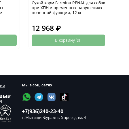
C
Сухой корм Farmina RENAL для собак
Кон
зы
при ХПН и временных нарушениях
CON
е
почечной функции, 12 кг
восс
12 968 ₽
45
В корзину
Мы в соц. сетях
сии
+7(936)240-23-40
г. Мытищи, Фуражный проезд, вл. 4