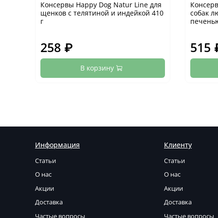
Консервы Happy Dog Natur Line для
Консерв
щенков с телятиной и индейкой 410
собак л
г
печенью
258 ₽
515 
В корзину
Информация
Клиенту
Статьи
Статьи
О нас
О нас
Акции
Акции
Доставка
Доставка
Частые вопросы
Частые вопросы