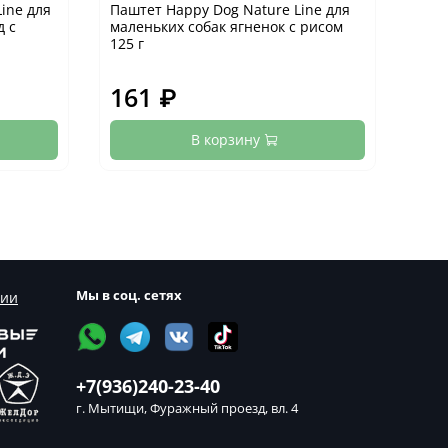
ine для
Паштет Happy Dog Nature Line для
Конс
д с
маленьких собак ягненок с рисом
ягне
125 г
161 ₽
23
В корзину
Мы в соц. сетях
сии
+7(936)240-23-40
г. Мытищи, Фуражный проезд, вл. 4