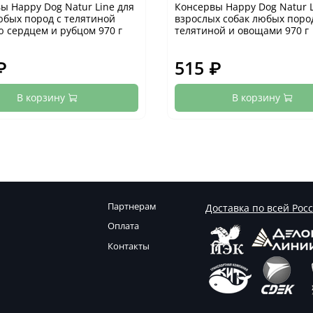
ы Happy Dog Natur Line для
Консервы Happy Dog Natur L
юбых пород с телятиной
взрослых собак любых поро
 сердцем и рубцом 970 г
телятиной и овощами 970 г
₽
515 ₽
В корзину
В корзину
Партнерам
Доставка по всей Рос
Оплата
Контакты