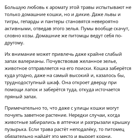
Большую любовь к аромату этой травы испытывают не
только домашние кошки, но и дикие. Даже львы и
тигры, гепарды и пантеры становятся невероятно
активными, отведав этого зелья. Пумы вообще скачут,
словно козы. Домашние же питомцы ведут себя по-
другому.
Их внимание может привлечь даже крайне слабый
запах валерианы. Почувствовав желанное зелье,
животное отправляется на его поиски. Кошка заберётся
куда угодно, даже на самый высокий и, казалось бы,
труднодоступный шкаф. Она откроет дверцу при
помощи лапок и заберётся туда, откуда источается
пряный запах.
Примечательно то, что даже с улицы кошки могут
почуять заветное растение. Нередки случаи, когда
животные забирались в аптечки и разгрызали крышку
пузырька. Если трава растёт неподалёку, то питомец
обязательно найдёт это место и выроет корни.