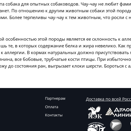
эта собака для опытных собаководов. Чау-чау не любит фам
станет. По отношению к другим животным собаки этой пород
ими. Более терпеливы чау-чау к тем животным, что росли с 
 особенностью этой породы является ее склонность к аллер
ь те, в которых содержание белка и жира невелико. Как пр
к аллергии. В кормах натуральных должно присутствовать мя
винина, все бобовые, трубчатые кости птицы. При избыточн
жу до состояния ран, выгрызает клоки шерсти. Бороться с 
Партнерам
Доставка по всей Рос
Оплата
Контакты