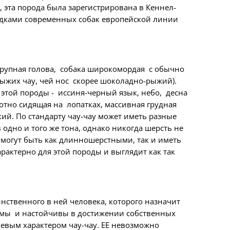
, эта порода была зарегистрирована в Кеннел-
редками современных собак европейской линии
 крупная голова, собака широкомордая с обычно
 рыжих чау, чей нос скорее шоколадно-рыжий).
 этой породы - иссиня-черный язык, небо, десна
отно сидящая на лопатках, массивная грудная
кий. По стандарту чау-чау может иметь разные
 одно и того же тона, однако никогда шерсть не
 могут быть как длинношерстными, так и иметь
арактерно для этой породы и выглядит как так
инственного в ней человека, которого назначит
рямы и настойчивы в достижении собственных
евым характером чау-чау. ЕЕ невозможно