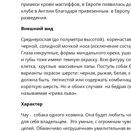
примеси крови мастиффов, в Европе появилась дово
клубе в Англии благодаря привезенным в Европу
разведения.
Внешний вид
Среднерослая (до полуметра высотой), коренастая
черной, солидной мочкой носа (исключение состав
Глаза некрупные, формы миндального ореха, ушки
и губы тоже имеют темную окраску. Всю фигуру с
клетка, круглые массивные лапы. Поступь собак б
варианты окрасок шерсти: черная, рыжая, белая, к
должна быть пятнистой или содержать комбинаций
короткую шерсть. Но и обоих случаях на бедрах (з
называемая «грива льва».
Характер
Чау - собака одного хозяина. Она будет любить чл
для себя владельцем. Это умные, с огромным чу
целей. Обманчиво «игрушечная» умилительная вн