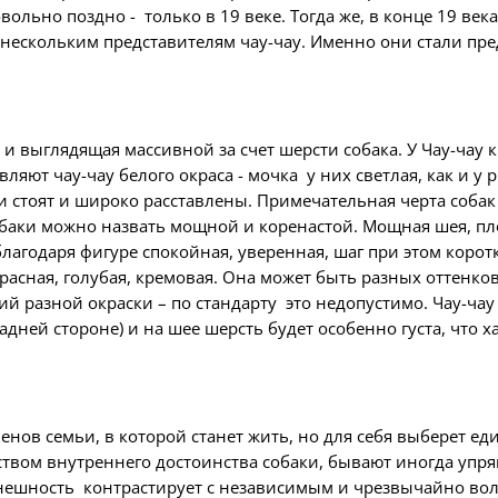
льно поздно - только в 19 веке. Тогда же, в конце 19 века
 нескольким представителям чау-чау. Именно они стали п
 и выглядящая массивной за счет шерсти собака. У Чау-чау
ляют чау-чау белого окраса - мочка у них светлая, как и у
 стоят и широко расставлены. Примечательная черта собак
обаки можно назвать мощной и коренастой. Мощная шея, пл
лагодаря фигуре спокойная, уверенная, шаг при этом корот
расная, голубая, кремовая. Она может быть разных оттенков
 разной окраски – по стандарту это недопустимо. Чау-чау
адней стороне) и на шее шерсть будет особенно густа, что х
енов семьи, в которой станет жить, но для себя выберет ед
вством внутреннего достоинства собаки, бывают иногда уп
ешность контрастирует с независимым и чрезвычайно вол