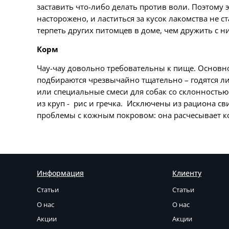
заставить что-либо делать против воли. Поэтому 
насторожено, и ластиться за кусок лакомства не 
терпеть других питомцев в доме, чем дружить с н
Корм
Чау-чау довольно требовательны к пище. Основной
подбираются чрезвычайно тщательно – годятся лиш
или специальные смеси для собак со склонностью 
из круп - рис и гречка. Исключены из рациона с
проблемы с кожным покровом: она расчесывает ко
Информация
Клиенту
Статьи
Статьи
О нас
О нас
Акции
Акции