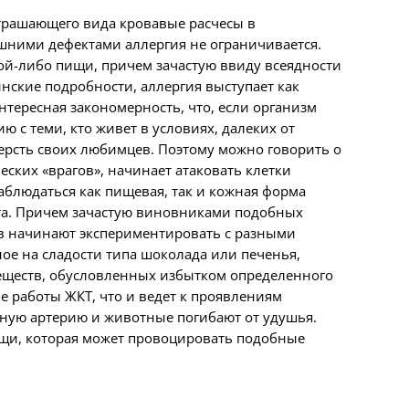
страшающего вида кровавые расчесы в
шними дефектами аллергия не ограничивается.
кой-либо пищи, причем зачастую ввиду всеядности
нские подробности, аллергия выступает как
нтересная закономерность, что, если организм
ю с теми, кто живет в условиях, далеких от
ерсть своих любимцев. Поэтому можно говорить о
ских «врагов», начинает атаковать клетки
аблюдаться как пищевая, так и кожная форма
вота. Причем зачастую виновниками подобных
в начинают экспериментировать с разными
е на сладости типа шоколада или печенья,
веществ, обусловленных избытком определенного
е работы ЖКТ, что и ведет к проявлениям
онную артерию и животные погибают от удушья.
ищи, которая может провоцировать подобные