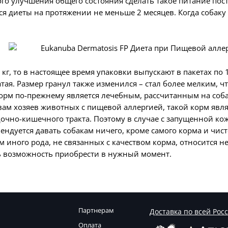
мого улучшения общего состояния сделать такое питание по
 диеты на протяжении не меньше 2 месяцев. Когда собаку 
г, то в настоящее время упаковки выпускают в пакетах по 
ая. Размер гранул также изменился – стал более мелким, ч
 корм по-прежнему является лечебным, рассчитанным на со
ам хозяев животных с пищевой аллергией, такой корм явл
дочно-кишечного тракта. Поэтому в случае с запущенной 
ендуется давать собакам ничего, кроме самого корма и чи
м иного рода, не связанных с качеством корма, относится н
ть возможность приобрести в нужный момент.
Партнерам
Доставка по всей Рос
Оплата