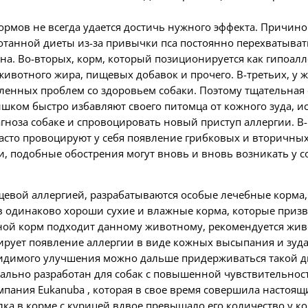
рмов не всегда удается достичь нужного эффекта. Причиной
ботанной диеты из-за привычки пса постоянно перехватыват
а. Во-вторых, корм, который позиционируется как гипоалле
ивотного жира, пищевых добавок и прочего. В-третьих, у ж
енных проблем со здоровьем собаки. Поэтому тщательная
ишком быстро избавляют своего питомца от кожного зуда, и
агноза собаке и спровоцировать новый приступ аллергии. В
асто провоцируют у себя появление грибковых и вторичны
 подобные обострения могут вновь и вновь возникать у соб
евой аллергией, разрабатываются особые лечебные корма,
в одинаково хороши сухие и влажные корма, которые при
ной корм подходит данному животному, рекомендуется жив
цирует появление аллергии в виде кожных высыпания и зу
идимого улучшения можно дальше придерживаться такой ди
иально разработан для собак с повышенной чувствительнос
омпания
Eukanuba
, которая в свое время совершила настоя
ка в корме с курицей вдвое превышало его количество у к