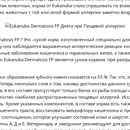
изм животных, корма от
Eukanuba
стали спрашивать по всем
ество животных с той или иной формой аллергии заметно воз
atosis
FP
? Это –сухой корм, изготовленный специально дл
 у них наблюдаются выраженные аллергические реакции кож
ьные заболевания кишечника и паранальных желез, а также
то
Eukanuba
Dermatosis
FP
является сухим кормом, при разг
ск образования зубного камня снижается на 55 %. Так что, 
перь несколько слов о том, каковы достоинства данного с
 в его составе присутствует только белок из рыбы (сельди 
инство наиболее распространенных пищевых аллергий. Искл
ь. Кроме указанных компонентов, в составе корма есть так
ечного тракта, восстановить микрофлору кишечника и пр
м соотношении, которое улучшает состояние кожи и шерсти 
мины А, Д и Е. Ветеринары и заводчики рекомендуют для до