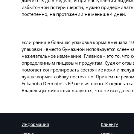
диете от 3 до 8 недель, и при наступлении види
избыточной потери шерсти, нужно придерживаться
постепенно, на протяжении не меньше 4 дней.
Если раньше большая упаковка корма вмещала 10 к
упаковки –вместо бумажной используется клеенчат
нежелательное изменение. Главное – это то, что
определенным пищевым продуктам. Судя от отзыв
помогает контролировать состояние кожи и желу
лучше кормит собаку постоянно. Причем не реком
Eukanuba
Dermatosis
FP
не выявлено. К недостатка
Владельцы животных жалуются, что не всегда ес
Информация
Клиенту