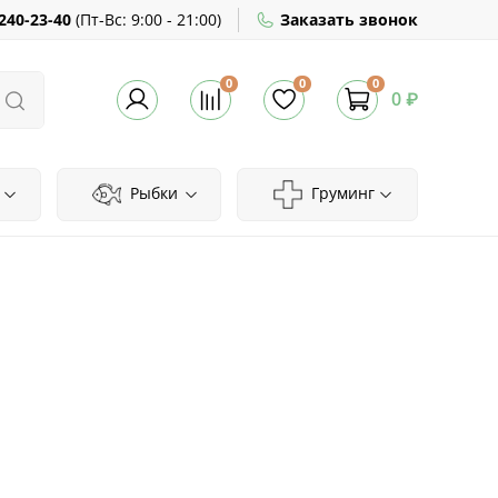
240-23-40
(
Пт-Вс:
9:00 - 21:00)
Заказать звонок
0
0
0
0 ₽
Рыбки
Груминг