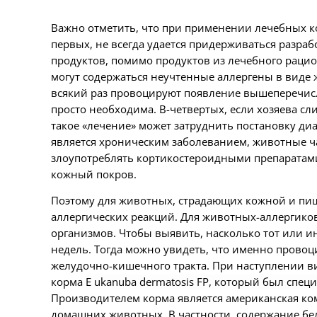
Важно отметить, что при применении лечебных ко
первых, не всегда удается придерживаться разра
продуктов, помимо продуктов из лечебного рацион
могут содержаться неучтенные аллергены в виде ж
всякий раз провоцируют появление вышеперечисл
просто необходима. В-четвертых, если хозяева сл
такое «лечение» может затруднить постановку ди
является хроническим заболеванием, животные ч
злоупотреблять кортикостероидными препаратами,
кожный покров.
Поэтому для животных, страдающих кожной и пищ
аллергических реакций. Для животных-аллергико
организмов. Чтобы выявить, насколько тот или и
недель. Тогда можно увидеть, что именно прово
желудочно-кишечного тракта. При наступлении в
корма
E
ukanuba dermatosis FP, который был спец
Производителем корма является американская к
домашних животных. В частности, содержание бел