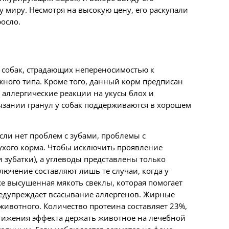
у миру. Несмотря на высокую цену, его раскупали
росло.
я собак, страдающих непереносимостью к
ного типа. Кроме того, данный корм предписан
 аллергические реакции на укусы блох и
рызании гранул у собак поддерживаются в хорошем
если нет проблем с зубами, проблемы с
ухого корма. Чтобы исключить проявление
и зубатки), а углеводы представлены только
ючение составляют лишь те случаи, когда у
же высушенная мякоть свеклы, которая помогает
едупреждает всасывание аллергенов. Жирные
животного. Количество протеина составляет 23%,
стижения эффекта держать животное на лечебной