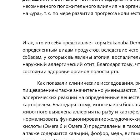
несомненного положительного влияния на орган
на «ура», т.к. по мере развития прогресса колич
Итак, что из себя представляет корм
Eukanuba
Derm
определенным видам продуктов, вследствие чего
собакам, у которых выявлены атопия, воспалител
наружный аллергический отит. Благодаря тому, ч
состоянии здоровье органов полости рта.
Как показали клинические исследования, ри
пищеварением также значительно уменьшаются. Те
аллергических реакций на определенные вещества,
картофелем. Благодаря этому, исключается больш
животного выявлена аллергия на рыбу и картофел
нормализовать функционирование желудочно-киш
кислоты (Омега 6 и Омега 3) представлены в тако
а также содержится кальций, фосфор, медь, вита