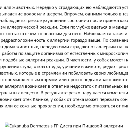
, и для животных. Нередко у страдающих ею наблюдаются у
 выпадение волос или шерсти. Впрочем, одними только вне
 наблюдается резкое ухудшение состояния после приема ка
зм аллергической реакции. Если поглубже вдаться в медици
 контакта с чем-то опасным для него. Наблюдается такая и
 предрасположенность к аллергии гораздо выше. По сравнени
т дома животных, нередко сами страдают от аллергии на ш
 работы по защите организма от естественных микроскопиче
 подобные аллергии реакции. В частности, у собак может н
ушения стула, отказ от еды, урчание в животе, редко - р
ивотных, которые в стремлении побаловать своих любимце
 с промышленным кормом или просто подсаживают животно
я аллергия возникает в ответ на недостаток питательных 
еральных веществ. В результате резко нарушается изменени
 возникает отек Квинке, у собак от отека может пережать с
ия или ее кожные проявления, необходимо отказаться от п