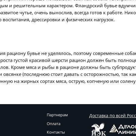
ым и решительным характером. Фландрский бувье вдумчивы
витое чутье, очень вынослив, всегда готов к работе. Нико
о воспитания, дрессировки и физических нагрузок.
 рациону бувье не уделялось, поэтому современные собаки 
и роста густой красивой шерсти рацион должен быть полноц
ов. Кроме мяса и рыбы в рационе должны быть субпродукты,
 и овсянке (последнюю стоит давать с осторожностью, так ка
нную на жирных сортах мяса, острую, копченую или солену
Партнерам
Доставка по всей Рос
Оплата
Контакты