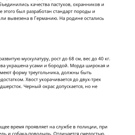
бъединились качества пастухов, охранников и
ле этого был разработан стандарт породы и
или вывезена в Германию. На родине остались
звитую мускулатуру, рост до 68 см, вес до 40 кг.
ова украшена усами и бородой. Морда широкая и
 имеют форму треугольника, должны быть
остатком. Хвост укорачивается до двух-трех
одшерсток. Черный окрас допускается, но не
ящее время проявляет на службе в полиции, при
ль и собака-поводырь. Отличается смелостью,