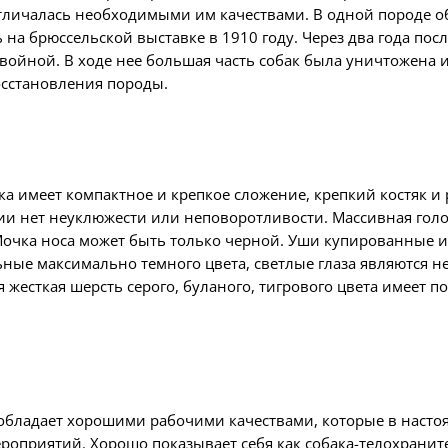
отличалась необходимыми им качествами. В одной породе о
 на брюссельской выставке в 1910 году. Через два года пос
войной. В ходе нее большая часть собак была уничтожена 
осстановления породы.
 имеет компактное и крепкое сложение, крепкий костяк и ра
ии нет неуклюжести или неповоротливости. Массивная гол
 Мочка носа может быть только черной. Уши купированные
ые максимально темного цвета, светлые глаза являются нед
 жесткая шерсть серого, буланого, тигрового цвета имеет п
 обладает хорошими рабочими качествами, которые в насто
оприятий. Хорошо показывает себя как собака-телохраните