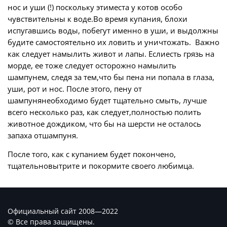
нос и уши (!) поскольку этиместа у котов особо
чувствительны к воде.Во время купания, блохи
испугавшись воды, побегут именно в уши, и выдолжны
будите самостоятельно их ловить и уничтожать. Важно
как следует намылить живот и лапы. Еслиесть грязь на
морде, ее тоже следует осторожно намылить
шампунем, следя за тем,что бы пена ни попала в глаза,
уши, рот и нос. После этого, пену от
шампунянеобходимо будет тщательно смыть, лучше
всего несколько раз, как следует,полностью полить
животное дождиком, что бы на шерсти не осталось
запаха отшампуня.
После того, как с купанием будет покончено,
тщательновытрите и покормите своего любимца.
Официальный сайт 2008—2022
© Все права защищены.