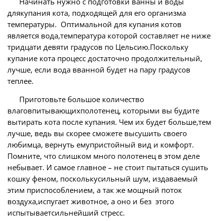
Начинать нужно с подготовки ванны и воды
длякупания кота, подходящей для его организма
температуры. Оптимальной для купания котов
является вода,температура которой составляет не ниже
тридцати девяти градусов по Цельсию.Поскольку
купание кота процесс достаточно продолжительный,
лучше, если вода вванной будет на пару градусов
теплее.
Приготовьте большое количество
влаговпитывающихполотенец, которыми вы будите
вытирать кота после купания. Чем их будет больше,тем
лучше, ведь вы скорее сможете высушить своего
любимца, вернуть емупристойный вид и комфорт.
Помните, что слишком много полотенец в этом деле
небывает. И самое главное – не стоит пытаться сушить
кошку феном, посколькусильный шум, издаваемый
этим приспособлением, а так же мощный поток
воздуха,испугает животное, а оно и без этого
испытываетсильнейший стресс.