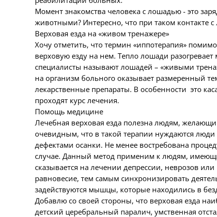
реабилитации больных.
Момент знакомства человека с лошадью - это за
животными? Интересно, что при таком контакте с 
Верховая езда на «живом тренажере»
Хочу отметить, что термин «иппотерапия» помимо
верховую езду на нем. Тепло лошади разогревает
специалисты называют лошадей – «живыми тренаж
на организм больного оказывает размеренный те
лекарственные препараты. В особенности это кас
проходят курс лечения.
Помощь медицине
Лечебная верховая езда полезна людям, желающи
очевидным, что в такой терапии нуждаются люд
дефектами осанки. Не менее востребована процед
случае. Данный метод применим к людям, имеющи
сказывается на лечении депрессии, неврозов или
равновесие, тем самым синхронизировать деятель
задействуются мышцы, которые находились в безд
Добавлю со своей стороны, что верховая езда на
детский церебральный паралич, умственная отста