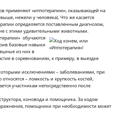
нтов применяют «иппотерапию», оказывающей на
выше, нежели у человека). Что же касается
терапии определяется поставленным диагнозом,
ние с этими удивительными животными.
отерапии» обучаются
воив базовые навыки
пешные из них в
тие в соревнованиях, к примеру, в выездке
некоторыми исключениями – заболеваниями, при
 относятся – ломкость и хрупкость костей,
ается участникам непосредственно после
нструктора, коновода и помощника. За ходом
 упражнения, помощники при необходимости может