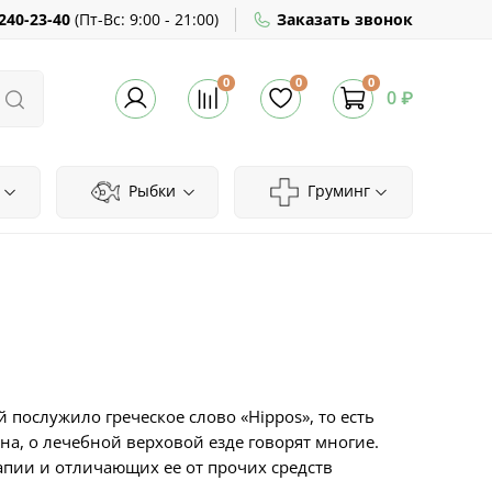
240-23-40
(
Пт-Вс:
9:00 - 21:00)
Заказать звонок
0
0
0
0 ₽
Рыбки
Груминг
й послужило греческое слово «
Hippos
», то есть
на, о лечебной верховой езде говорят многие.
пии и отличающих ее от прочих средств