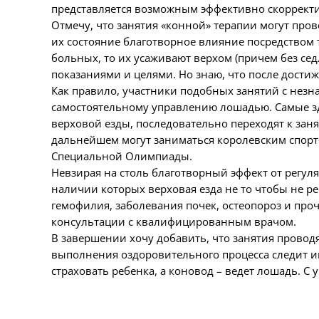
представляется возможным эффективно скорректи
Отмечу, что занятия «конной» терапии могут про
их состояние благотворное влияние посредством т
больных, то их усаживают верхом (причем без се
показаниями и целями. Но знаю, что после дос
Как правило, участники подобных занятий с нез
самостоятельному управлению лошадью. Самые з
верховой езды, последовательно переходят к зан
дальнейшем могут заниматься королевским спорто
Специальной Олимпиады.
Невзирая на столь благотворный эффект от регул
наличии которых верховая езда не то чтобы не ре
гемофилия, заболевания почек, остеопороз и про
консультации с квалифицированным врачом.
В завершении хочу добавить, что занятия проводя
выполнения оздоровительного процесса следит и
страховать ребенка, а коновод – ведет лошадь. С 