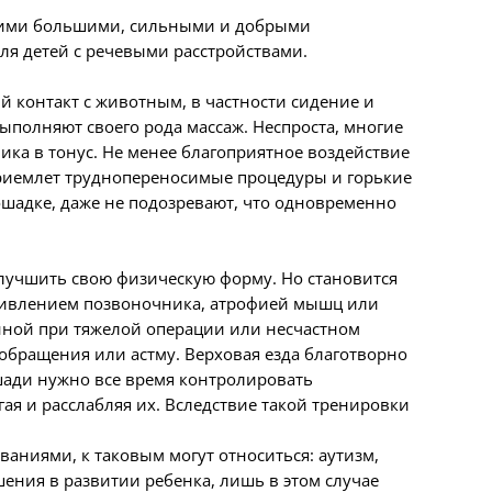
 этими большими, сильными и добрыми
ля детей с речевыми расстройствами.
 контакт с животным, в частности сидение и
ыполняют своего рода массаж. Неспроста, многие
ка в тонус. Не менее благоприятное воздействие
приемлет труднопереносимые процедуры и горькие
ошадке, даже не подозревают, что одновременно
лучшить свою физическую форму. Но становится
ривлением позвоночника, атрофией мышц или
енной при тяжелой операции или несчастном
бращения или астму. Верховая езда благотворно
ошади нужно все время контролировать
я и расслабляя их. Вследствие такой тренировки
ваниями, к таковым могут относиться: аутизм,
ения в развитии ребенка, лишь в этом случае