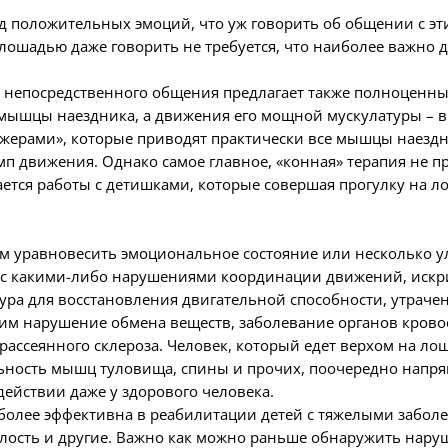
ряд положительных эмоций, что уж говорить об общении с
лошадью даже говорить не требуется, что наиболее важно д
 непосредственного общения предлагает также полноценный
 мышцы наездника, а движения его мощной мускулатуры – в
ерами», которые приводят практически все мышцы наездни
мп движения. Однако самое главное, «конная» терапия не 
ается работы с детишками, которые совершая прогулку на л
м уравновесить эмоциональное состояние или несколько у
и с какими-либо нарушениями координации движений, иск
ура для восстановления двигательной способности, утрач
м нарушение обмена веществ, заболевание органов кровоо
 рассеянного склероза. Человек, который едет верхом на л
ность мышц туловища, спины и прочих, поочередно напряга
ействии даже у здорового человека.
иболее эффективна в реабилитации детей с тяжелыми заболе
лость и другие. Важно как можно раньше обнаружить наруш