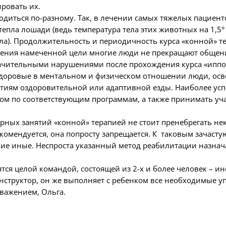
ровать их.
водиться по-разному. Так, в лечении самых тяжелых пацие
епла лошади (ведь температура тела этих животных на 1,5° 
дла). Продолжительность и периодичность курса «конной» 
тижения намеченной цели многие люди не прекращают обще
начительными нарушениями после прохождения курса «ипп
доровые в ментальном и физическом отношении люди, ос
ятиям оздоровительной или адаптивной езды. Наиболее ус
м по соответствующим программам, а также принимать учас
ярных занятий «конной» терапией не стоит пренебрегать 
комендуется, она попросту запрещается. К таковым зачастую
чие иные. Неспроста указанный метод реабилитации назнач
тся целой командой, состоящей из 2-х и более человек – и
нструктор, он же выполняет с ребенком все необходимые
уважением, Ольга.