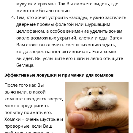
муку или крахмал. Так Вы сможете видеть, где
животное бегало ночью.
Тем, кто хочет устроить «засаду», нужно застелить
дверные проемы фольгой или шуршащим
целлофаном, а особое внимание уделить зонам
около возможных укрытий, клетки и еды. Затем
Вам стоит выключить свет и тихонько ждать,
когда зверек начнет активничать. Если хомяк
выйдет, Вы услышите его шаги и легко отыщите
беглеца.
Эффективные ловушки и приманки для хомяков
После того как Вы
выяснили, в какой
комнате находится зверек,
можно предпринять
попытку поймать его.
Хомяки – очень шустрые и
проворные, если Ваш
любимец не привык к