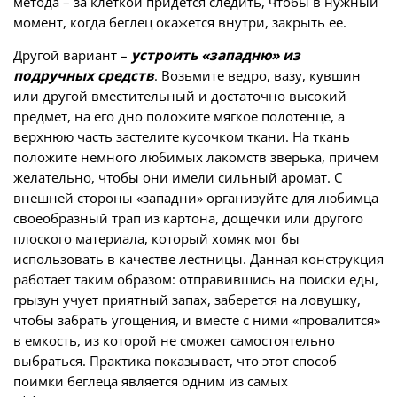
метода – за клеткой придется следить, чтобы в нужный
момент, когда беглец окажется внутри, закрыть ее.
Другой вариант –
устроить «западню» из
подручных средств
. Возьмите ведро, вазу, кувшин
или другой вместительный и достаточно высокий
предмет, на его дно положите мягкое полотенце, а
верхнюю часть застелите кусочком ткани. На ткань
положите немного любимых лакомств зверька, причем
желательно, чтобы они имели сильный аромат. С
внешней стороны «западни» организуйте для любимца
своеобразный трап из картона, дощечки или другого
плоского материала, который хомяк мог бы
использовать в качестве лестницы. Данная конструкция
работает таким образом: отправившись на поиски еды,
грызун учует приятный запах, заберется на ловушку,
чтобы забрать угощения, и вместе с ними «провалится»
в емкость, из которой не сможет самостоятельно
выбраться. Практика показывает, что этот способ
поимки беглеца является одним из самых