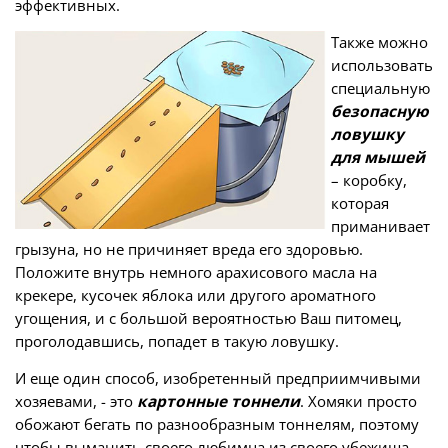
эффективных.
Также можно
использовать
специальную
безопасную
ловушку
для мышей
– коробку,
которая
приманивает
грызуна, но не причиняет вреда его здоровью.
Положите внутрь немного арахисового масла на
крекере, кусочек яблока или другого ароматного
угощения, и с большой вероятностью Ваш питомец,
проголодавшись, попадет в такую ловушку.
И еще один способ, изобретенный предприимчивыми
хозяевами, - это
картонные тоннели
. Хомяки просто
обожают бегать по разнообразным тоннелям, поэтому
чтобы выманить своего любимца из своего убежища,