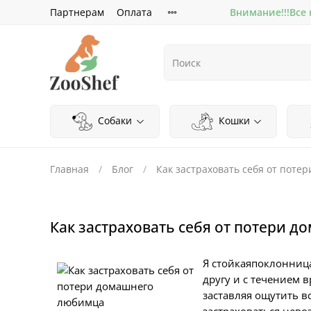
Партнерам
Оплата
Внимание!!!Все
Собаки
Кошки
Главная
Блог
Как застраховать себя от пот
Как застраховать себя от потери 
Я стойкаяпоклонница
другу и с течением 
заставляя ощутить в