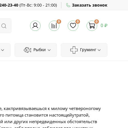
240-23-40
(
Пт-Вс:
9:00 - 21:00)
Заказать звонок
0
0
0
0 ₽
Рыбки
Груминг
ке, какпривязываешься к милому четвероногому
ого питомца становится настоящейутратой,
ней или других непредвиденных обстоятельств