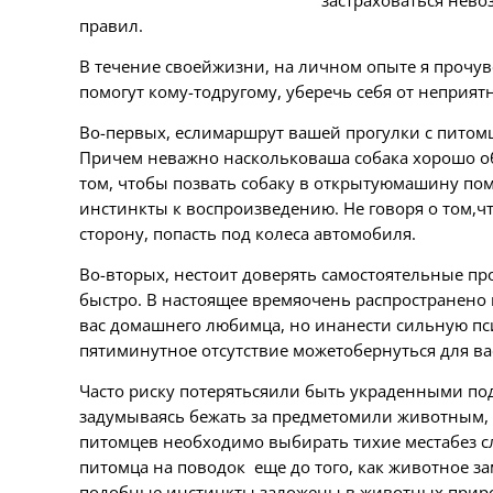
застраховаться нево
правил.
В течение своейжизни, на личном опыте я прочу
помогут кому-тодругому, уберечь себя от неприятн
Во-первых, еслимаршрут вашей прогулки с питомц
Причем неважно наскольковаша собака хорошо об
том, чтобы позвать собаку в открытуюмашину по
инстинкты к воспроизведению. Не говоря о том,чт
сторону, попасть под колеса автомобиля.
Во-вторых, нестоит доверять самостоятельные пр
быстро. В настоящее времяочень распространено 
вас домашнего любимца, но инанести сильную пси
пятиминутное отсутствие можетобернуться для вас
Часто риску потерятьсяили быть украденными под
задумываясь бежать за предметомили животным, 
питомцев необходимо выбирать тихие местабез сл
питомца на поводок еще до того, как животное з
подобные инстинкты заложены в животных природ