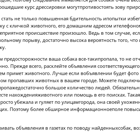
прошедшие курс дрессировки могутпротивостоять зову прир
 стать не только повышенная бдительность ипопытки избег
у с кличкой животного, его домашним адресом ителефоном
приятное происшествие произошло. Ведь в том случае, есл
льному порыву, достаточно высока вероятность того, что
жу.
м предосторожности ваша собака все-такипропала, то не от
нно. Прежде всего, расклейте объявления соответствующег
м примет животного. Лучше если вобъявлении будет фото
ком пропавших животных в вашем городе. Можете подключи
 пропажедостаточно большое количество людей. Обязательн
сте нахожденияживотного или помощь в его поисках. Така
росто убежала и гуляет по улицамгорода, она своей ухожен
щих. Поэтому более обширное информационноеполе повыси
ривать объявления в газетах по поводу найденныхсобак, в