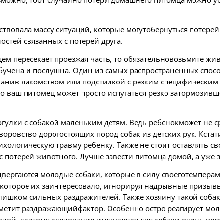
зможно, тоот случайно потери домашнего питомца можно уб
вствовала массу ситуаций, которые могутобернуться потер
остей связанных с потерей друга.
ем пересекает проезжая часть, то обязательновозьмите жи
учена и послушна. Один из самых распространенных спосо
манив лакомством или подстилкой с резким специфическим
о ваш питомец может просто испугаться резко затормозивше
огулки с собакой маленьким детям. Ведь ребенокможет не с
воровство дорогостоящих пород собак из детских рук. Кст
хологическую травму ребенку. Также не стоит оставлять св
 потерей животного. Лучше завести питомца домой, а уже з
вергаются молодые собаки, которые в силу своеготемперам
которое их заинтересовало, игнорируя надрывные призывы
ишком сильных раздражителей. Также хозяину такой собаки
аметит раздражающийфактор. Особенно остро реагирует мол
ой, поэтому следование имявляется для собаки очень вес