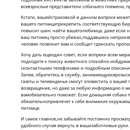
всевзрослые представители собачьего племени, 
Кстати, вашейстраховкой в данном вопросе может
вашего питомцаприкрепить соответствующую бирк
повысит шанс найти вашеголюбимца, даже если не
ваш питомец просто убежал,поддавшись непроизво
человек позвонит вам и сообщит гдеискать пропа
Хочу дать ещеодин совет, если вопреки всем мера
подходите к поиску животного спокойно иобдума
сконтактными телефонами и подробным описание
Затем, обратитесь в службу, занимающуюсярозыс
газеты и телевиденье смогут оповестить о вашей
возвращение, но даже за любую информацию о ме
вамобязательно поможет. Если домашняя собака п
обязательнопривлечет к себе внимание окружаю
питомце.
И самое главное,не забывайте постоянно просмат
удобного случая вернуть в вашизаботливые руки.