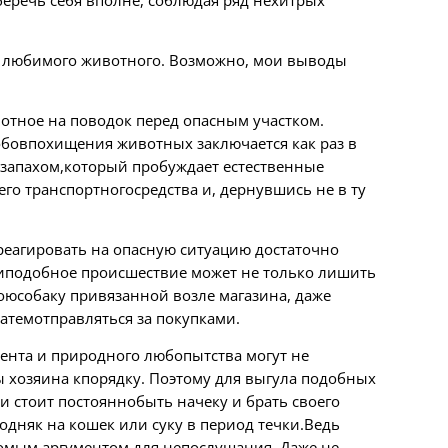
еречь себя вполне, соблюдая ряд нехитрых
ей любимого животного. Возможно, мои выводы
вотное на поводок перед опасным участком.
бовпохищения животных заключается как раз в
 запахом,который пробуждает естественные
го транспортногосредства и, дернувшись не в ту
реагировать на опасную ситуацию достаточно
атиподобное происшествие может не только лишить
оюсобаку привязанной возле магазина, даже
атемотправляться за покупками.
ента и природного любопытства могут не
 хозяина кпорядку. Поэтому для выгула подобных
 стоит постояннобыть начеку и брать своего
одняк на кошек или суку в период течки.Ведь
омым аргументом для непослушания. Даже не