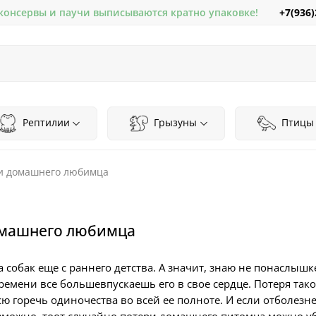
+7(936)
 консервы и паучи выписываются кратно упаковке!
Рептилии
Грызуны
Птицы
ери домашнего любимца
домашнего любимца
 собак еще с раннего детства. А значит, знаю не понаслыш
времени все большевпускаешь его в свое сердце. Потеря так
сю горечь одиночества во всей ее полноте. И если отболез