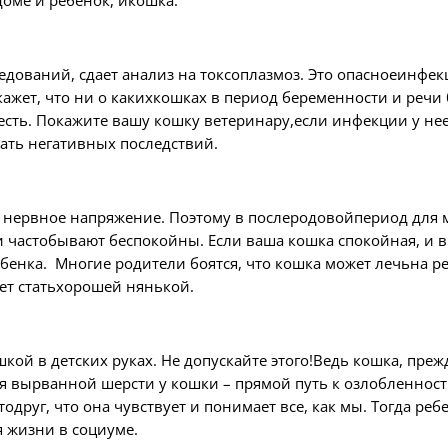
доме и ребенок, икошка.
дований, сдает анализ на токсоплазмоз. Это опасноеинфе
кажет, что ни о какихкошках в период беременности и речи
ть. Покажите вашу кошку ветеринару,если инфекции у нее не
жать негативных последствий.
и нервное напряжение. Поэтому в послеродовойпериод дл
частобывают беспокойны. Если ваша кошка спокойная, и вы
бенка. Многие родители боятся, что кошка может лечьна р
жет статьхорошей нянькой.
шкой в детских руках. Не допускайте этого!Ведь кошка, пре
 вырванной шерсти у кошки – прямой путь к озлобленност
этодруг, что она чувствует и понимает все, как мы. Тогда р
я жизни в социуме.