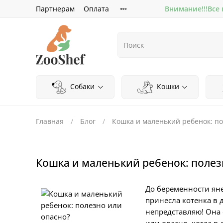
Партнерам
Оплата
Внимание!!!Все
Собаки
Кошки
Главная
Блог
Кошка и маленький ребенок: по
Кошка и маленький ребенок: полез
До беременности яне
принесла котенка в 
непредставляю! Она 