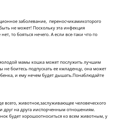
кционное заболевание, переносчикамикоторого
 быть не может! Поскольку эта инфекция
т, то бояться нечего. А если все-таки что-то
я молодой мамы кошка может послужить лучшим
 не боитесь подпускать ее кмладенцу, она может
ебенка, и ему нечем будет дышать.Понаблюдайте
жде всего, животное,заслуживающее человеческого
и друг на друга ииспорченным отношениям.
ебенок будет хорошоотноситься ко всем животным, у