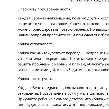
или опасно, когда в 
Опасность прибеременности
Каждая беременнаяженщина, помимо других иссле
чаще всего являются кошки. Конечно, гинеколог с
можетспровоцировать потерю ребенка. Но выход ес
нашли,вовремя пролечите ее, и вам удастся избе
Кошка успокаивает
Кошка как никточувствует перепады настроения 
успокоительнымсредством. Также маленькие дети 
решить проблемы с нервным плачем, убаюкать ре
за вашей питомицей, и вы убедитесь, что она мо
Кошка – не игрушка
Когда ребенокподрастает, кошка может стать игру
отношения. Исцарапанные руки у малыша иклочья
Приучайте ребенка с самого детства, что кошка – 
него будет развита эмпатия, а это немаловажнодл