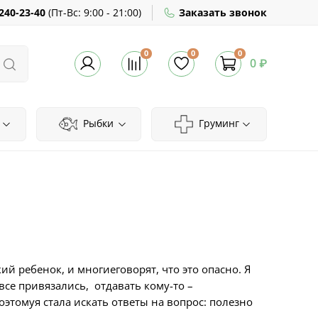
240-23-40
(
Пт-Вс:
9:00 - 21:00)
Заказать звонок
0
0
0
0 ₽
Рыбки
Груминг
й ребенок, и многиеговорят, что это опасно. Я
все привязались, отдавать кому-то –
этомуя стала искать ответы на вопрос: полезно