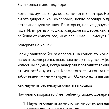
Если кошка живет водворе
Конечно, лучше,когда кошка живет в квартире. Но
ли это дляребенка. Во-первых, нужно регулярно пр
ветеринарнуюклинику. Во-вторых, нельзя допускат
года. И, в-третьих,кошки, живущие во дворе, ка
ребенка от животного, иначеваш малыш рискует
Аллергия на кошек
Если у вашегоребенка аллергия на кошек, то, кон
известно,аллергены, вызывающие у нас дискомфорт
Известны случаи, когда аллергия проявляетсялиш
отличносебя чувствует. Кроме того, если кошка не
заболеванияминимизируется. Однако если вы зам
Как научить ребенкаухаживать за кошкой
Начиная с возраста6-7 лет ребенку можно доверит
Научите следить за чистотой мисочек для ед
Покажите, как и чем кормить.