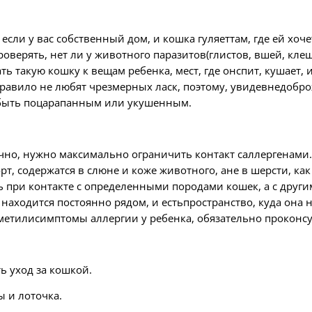
 если у вас собственный дом, и кошка гуляеттам, где ей хо
оверять, нет ли у животного паразитов(глистов, вшей, клещ
ь такую кошку к вещам ребенка, мест, где онспит, кушает, 
к правило не любят чрезмерных ласк, поэтому, увидевнедоб
 быть поцарапанным или укушенным.
ечно, нужно максимально ограничить контакт саллергенами.
, содержатся в слюне и коже животного, ане в шерсти, как
ь при контакте с определенными породами кошек, а с други
 находится постоянно рядом, и естьпространство, куда она 
етилисимптомы аллергии у ребенка, обязательно проконсу
ь уход за кошкой.
ы и лоточка.