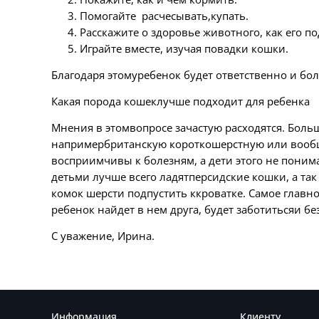
Помогайте расчесывать,купать.
Расскажите о здоровье животного, как его п
Играйте вместе, изучая повадки кошки.
Благодаря этомуребенок будет ответственно и бо
Какая порода кошеклучше подходит для ребенка
Мнения в этомвопросе зачастую расходятся. Боль
напримербританскую короткошерстную или вообще
восприимчивы к болезням, а дети этого не поним
детьми лучше всего ладятперсидские кошки, а та
комок шерсти подпустить ккроватке. Самое главно
ребенок найдет в нем друга, будет заботитьсяи б
С уважение, Ирина.
Информация
Клиенту