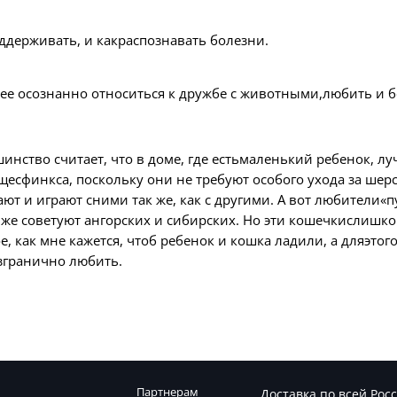
оддерживать, и какраспознавать болезни.
лее осознанно относиться к дружбе с животными,любить и б
шинство считает, что в доме, где естьмаленький ребенок, 
сфинкса, поскольку они не требуют особого ухода за шер
ают и играют сними так же, как с другими. А вот любители
к же советуют ангорских и сибирских. Но эти кошечкислишк
е, как мне кажется, чтоб ребенок и кошка ладили, а дляэтог
езгранично любить.
Партнерам
Доставка по всей Рос