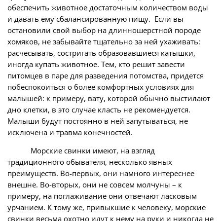
обеспечить животное достаточным количеством воды
и давать ему сбалансированную пищу. Если вы
остановили свой выбор на длинношерстной породе
хомяков, не забывайте тщательно за ней ухаживать:
расчесывать, состригать образовавшиеся катышки,
иногда купать животное. Тем, кто решит завести
питомцев в паре для разведения потомства, придется
побеспокоиться о более комфортных условиях для
малышей: к примеру, вату, которой обычно выстилают
дно клетки, в это случае класть не рекомендуется.
Малыши будут постоянно в ней запутываться, не
исключена и травма конечностей.
Морские свинки имеют, на взгляд
традиционного обывателя, несколько явных
преимуществ. Во-первых, они намного интереснее
внешне. Во-вторых, они не совсем молчуны – к
примеру, на поглаживание они отвечают ласковым
урчанием. К тому же, привыкшие к человеку, морские
свинки весьма охотно идут к нему на руки и никогда не