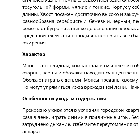
треугольной формы
,
мягкие и тонкие
.
Корпус у со
длины
. Хвост
посажен достаточно высоко
и закруч
разнообразна:
с
еребристый,
б
ежевый, черный
,
пе
ремень от бугра на затылке до основания хвоста, а
представителей этой породы должно быть все сб
ожирения.
Характер
Мопс – это солидная, компактная и смышленая со
озорны, верны и обожают находиться в центре в
Обожают играть с детьми. Мопсы преданы своему 
но могут упрямиться из-за врожденной лени. Начи
Особенности ухода
и содержания
Прекрасно уживаются в условиях городской кварт
раза в день, играть с ним
и
в подвижные игры,
бег
затруднено дыхание. Избегайте переутомления от
аппарат.