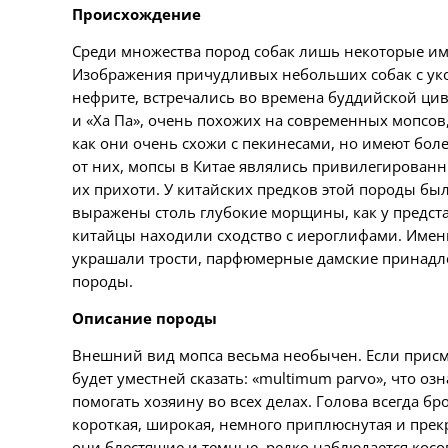
Происхождение
Среди множества пород собак лишь некоторые им
Изображения причудливых небольших собак с ук
нефрите, встречались во времена буддийской циви
и «Ха Па», очень похожих на современных мопсов
как они очень схожи с пекинесами, но имеют бол
от них, мопсы в Китае являлись привилегирован
их прихоти. У китайских предков этой породы был
выражены столь глубокие морщины, как у предста
китайцы находили сходство с иероглифами. Имен
украшали трости, парфюмерные дамские принадлеж
породы.
Описание породы
Внешний вид мопса весьма необычен. Если присмот
будет уместней сказать: «multimum parvo», что 
помогать хозяину во всех делах. Голова всегда бро
короткая,
широкая, немного приплюснутая
и прек
они блестящие и темные, редко
наблюда
ется
косо