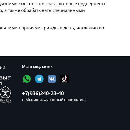
 уязвимое место – это глаза, которые подвержены
р, а также обрабатывать специальными
льшими
порциями
трижды
в день, исключив из
Мы в соц. сетях
сии
+7(936)240-23-40
г. Мытищи, Фуражный проезд, вл. 4