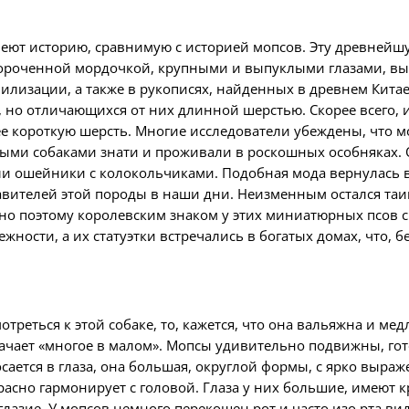
еют историю, сравнимую с историей мопсов. Эту древней
ороченной мордочкой, крупными и выпуклыми глазами, в
лизации, а также в рукописях, найденных в древнем Китае.
, но отличающихся от них длинной шерстью. Скорее всего, 
ее короткую шерсть. Многие исследователи убеждены, что м
ными собаками знати и проживали в роскошных особняках.
и ошейники с колокольчиками. Подобная мода вернулась в 1
вителей этой породы в наши дни. Неизменным остался таин
но поэтому королевским знаком у этих миниатюрных псов 
ности, а их статуэтки встречались в богатых домах, что, 
реться к этой собаке, то, кажется, что она вальяжна и мед
означает «многое в малом». Мопсы удивительно подвижны, г
сается в глаза,
она
большая, округлой формы
,
с я
рко выраж
расно гармонирует с головой.
Глаза у
них
большие, имеют к
глазие.
У мопсов немного перекошен
рот
и ч
асто
изо
рта ви