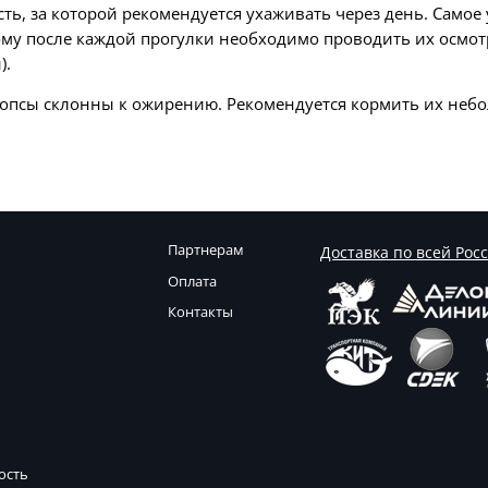
сть, за которой рекомендуется ухаживать через день. Самое
у после каждой прогулки необходимо проводить их осмот
).
 мопсы склонны к ожирению. Рекоменд
уется
кормить
их
небо
Партнерам
Доставка по всей Рос
Оплата
Контакты
ость