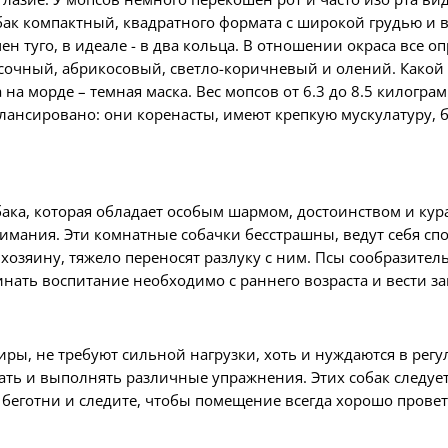
бак компактный, квадратного формата с широк
ой
грудь
ю
и 
ен туго, в идеале - в два кольца.
В отношении окраса все о
сочный, абрикосовый, светло-коричневый и олений. Какой 
 на морде – темная маска. Вес мопсов от 6.3 до 8.5 килогра
алансировано: они коренасты, имеют крепкую мускулатуру,
бака, которая обладает особым шармом, достоинством и кур
нимания. Эти комнатные собачки бесстрашны, ведут себя 
хозяину, тяжело переносят разлуку с ним. Псы сообразите
нать воспитание необходимо с раннего возраста и вести за
иры, не требуют сильной нагрузки, хоть и нуждаются в рег
ать и
выполнять
различные упражнения. Этих собак следуе
 беготни и следите, чтобы помещение всегда хорошо прове