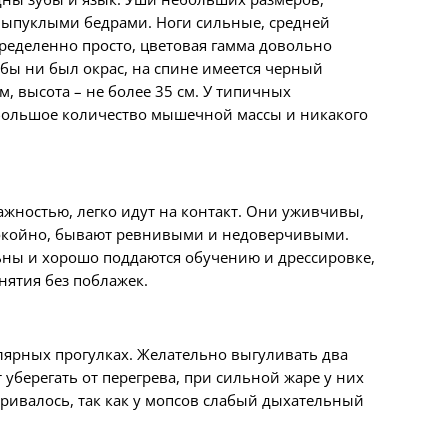
выпуклы
ми
бедра
ми. Ноги
сильные, средней
пределенно
просто
, цветовая гамма
довольно
бы ни был окрас, на спине имеется черный
мм
, высота – не более 35
см. У типичных
 большое количество мышечной массы и никакого
ажностью, легко идут на контакт. Они уживчивы,
спокойно, бывают ревнивыми и недоверчивыми.
льны и хорошо поддаются обучению и дрессировке,
нятия без поблажек.
улярных прогулках. Желательно
в
ыгуливать два
т
уберегать от перегрева, при сильной жаре у них
тривалось, так как у мопсов слабый дыхательный