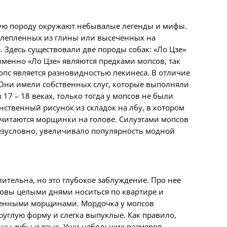
шую породу окружают небывалые легенды и мифы.
ылепленных из глины или высеченных на
 Здесь существовали две породы собак: «Ло Цзе»
именно «Ло Цзе» являются предками мопсов, так
опс является разновидностью пекинеса. В отличие
 Они имели собственных слуг, которые выполняли
7 – 18 веках, только тогда у мопсов не были
ственный рисунок из складок на лбу, в котором
считаются морщинки на голове. Силуэтами мопсов
безусловно, увеличивало популярность модной
лительна, но это глубокое заблуждение. Про нее
отовы целыми днями носиться по квартире и
енными морщинами. Мордочка у мопсов
руглую форму
и
слегка выпуклые
. Как правило,
дн
ы
зубы и язык.
Уши небольших размеров,