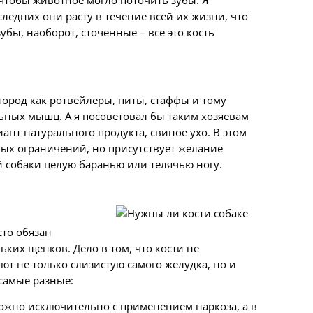
 чтобы животное могло поточить зубы. Я
следних они расту в течение всей их жизни, что
бы, наоборот, сточенные – все это кость
пород как ротвейлеры, питы, стаффы и тому
ьных мышц. А я посоветовал бы таким хозяевам
ант натурального продукта, свиное ухо. В этом
овых ограничений, но присутствует желание
 собаки целую баранью или телячью ногу.
сто обязан
ких щенков. Дело в том, что кости не
ют не только слизистую самого желудка, но и
самые разные:
 можно исключительно с применением наркоза, а в