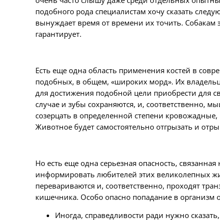
очень часто слышу даже среди отдельных опытных
подобного рода специалистам хочу сказать следую
вынуждает время от времени их точить. Собакам э
гарантирует.
Есть еще одна область применения костей в совре
подобных, в общем, «широких морд». Их владель
для достижения подобной цели приобрести для сво
случае и зубы сохраняются, и, соответственно, м
созерцать в определенной степени кровожадные, 
Животное будет самостоятельно отгрызать и отрыва
Но есть еще одна серьезная опасность, связанная
информировать любителей этих великолепных живо
перевариваются и, соответственно, проходят тран
кишечника. Особо опасно попадание в организм о
Иногда, справедливости ради нужно сказать,