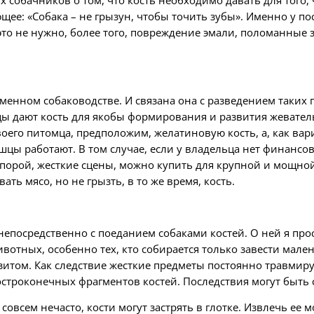
 собачников о том, что кость необходимо давать для того,
щее: «Собака – не грызун, чтобы точить зубы». Именно у по
то не нужно, более того, повреждение эмали, поломанные зу
менном собаководстве. И связана она с разведением таких 
цы дают кость для якобы формирования и развития жевател
его питомца, предположим, желатиновую кость, а, как вари
ышцы работают. В том случае, если у владельца нет финанс
порой, жесткие сцены, можно купить для крупной и мощной
ть мясо, но не грызть, в то же время, кость.
 непосредственно с поеданием собаками костей. О ней я про
тных, особенно тех, кто собирается только завести малень
зитом. Как следствие жесткие предметы постоянно травмиру
строконечных фрагментов костей. Последствия могут быть 
 совсем нечасто, кости могут застрять в глотке. Извлечь ее