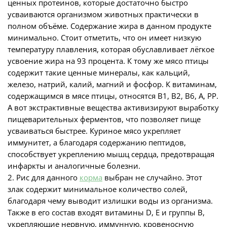
ценных протеинов, которые достаточно быстро
усваиваются организмом животных практически в
полном объёме. Содержание жира в данном продукте
минимально. Стоит отметить, что он имеет низкую
температуру плавления, которая обуславливает лёгкое
усвоение жира на 93 процента. К тому же мясо птицы
содержит такие ценные минералы, как кальций,
железо, натрий, калий, магний и фосфор. К витаминам,
содержащимся в мясе птицы, относятся B1, B2, B6, A, PP.
А вот экстрактивные вещества активизируют выработку
пищеварительных ферментов, что позволяет пище
усваиваться быстрее. Куриное мясо укрепляет
иммунитет, а благодаря содержанию пептидов,
способствует укреплению мышц сердца, предотвращая
инфаркты и аналогичные болезни.
2. Рис для данного
корма
выбран не случайно. Этот
злак содержит минимальное количество солей,
благодаря чему выводит излишки воды из организма.
Также в его состав входят витамины D, E и группы B,
укрепляющие нервную, иммунную, кровеносную