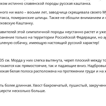
ком истинно славянской породы русская каштанка.
много ни мало – восьми лет, заводчица скрещивала своего 
к такса, померанские шпицы. Также не обошли вниманием 
ховскую Каштанку.
вителей этой симпатичной породы неустанно растет и уже п
ранение только на территории Российской Федерации, но а
ышленую собачку, имеющую настоящий русский характер!
 35 см. Морда у них слегка вытянута, череп плоский между
каются как прямостоячие, так и падающие вниз. Надбровь
окая белая полоса расположена на протяжении груди и на 
ть более длинная. Хвост бахромчатый, пушистый, закручен
шерсти несколько больше.