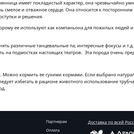
твенница имеет покладистый характер, она чрезвычайно ум
нь смелое и отважное сердце. Она относится к посторонним
оступки и решения.
торому ее используют как компаньона для пожилых людей 
ять различные танцевальные па, интересные фокусы и т.д. 
 на подмостках настоящих театров. Эта порода очень предан
. Можно кормить ее сухими кормами. Если выбрано натурал
ледует избегать в рационе животного использование трубчат
од.
Партнерам
Доставка по всей Рос
Оплата