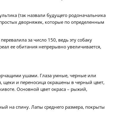
Мультика (так назвали будущего родоначальника
и простых дворняжек, которые по определенным
еревалила за число 150, ведь эту собаку
реал ее обитания непрерывно увеличивается,
 торчащими ушами. Глаза умные, черные или
я, щеки и переносица окрашены в черный цвет,
животе. Основной цвет окраса – рыжий,
ный на спину. Лапы среднего размера, покрыты