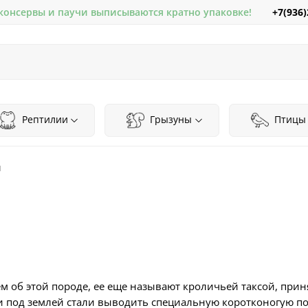
+7(936)
 консервы и паучи выписываются кратно упаковке!
Рептилии
Грызуны
Птицы
я
об этой породе, ее еще называют кроличьей таксой, принят
 и под землей стали выводить специальную коротконогую п