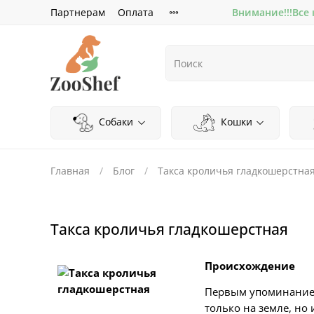
Партнерам
Оплата
Внимание!!!Все
Собаки
Кошки
Главная
Блог
Такса кроличья гладкошерстна
Такса кроличья гладкошерстная
Происхождение
Первым упоминанием 
только на земле, но