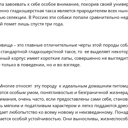
ла завоевать к себе особое внимание, покорив своей униве
енно гладкошерстная такса является прародителем всех ныне
ю селекции. В Россию эти собаки попали сравнительно нед
 помет лишь спустя три года.
овища – это главные отличительные черты этой породы соба
 стандартной гладкошерстной таксе, то ее выделяет некото
длинный корпус имеет короткие лапы, совершенно не выгляд
только в поведении, но и во взгляде.
. Многие относят эту породу к идеальным домашним питомца
тся особым умом, понятливостью и безграничной жизнерадо
нимания, очень часто, если предоставлены сами себе, стан
 мягким и податливым характером и легко поддаются дресс
рождает любопытство ко всему новому и неизведанному. Пон
ичается особой устойчивостью. Они выносливы, жизнеспособ