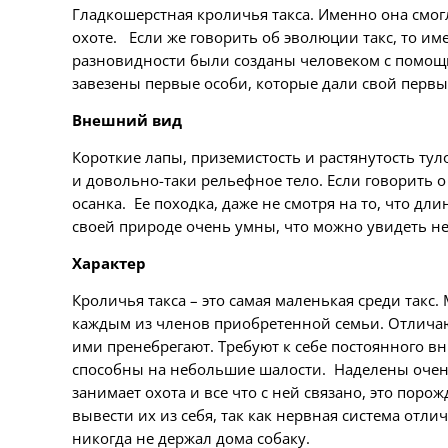
Гладкошерстная кроличья такса. Именно она смог
охоте. Если же говорить об эволюции такс, то им
разновидности были созданы человеком с помощь
завезены первые особи, которые дали свой первый
Внешний вид
Короткие лапы, приземистость и растянутость тул
и довольно-таки рельефное тело. Если говорить о
осанка. Ее походка, даже не смотря на то, что 
своей природе очень умны, что можно увидеть не 
Характер
Кроличья такса – это самая маленькая среди такс
каждым из членов приобретенной семьи. Отличаю
ими пренебрегают. Требуют к себе постоянного в
способны на небольшие шалости. Наделены очень
занимает охота и все что с ней связано, это по
вывести их из себя, так как нервная система отл
никогда не держал дома собаку.