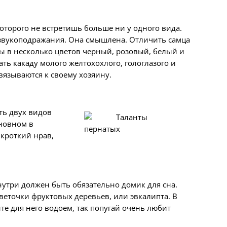
оторого не встретишь больше ни у одного вида.
 звукоподражания. Она смышлена. Отличить самца
ны в несколько цветов черный, розовый, белый и
ть какаду молого желтохохлого, гологлазого и
вязываются к своему хозяину.
ть двух
видов
сновном в
кроткий нрав,
внутри должен быть обязательно домик для сна.
веточки фруктовых деревьев, или эвкалипта. В
е для него водоем, так попугай очень любит