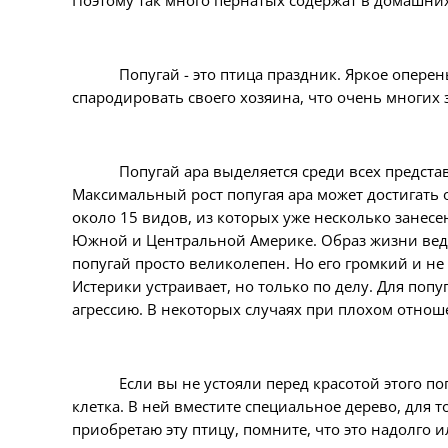
Поэтому так много пернатых содержат в домашних
Попугай - это птица праздник. Яркое опере
спародировать своего хозяина, что очень многих 
Попугай ара выделяется среди всех предста
Максимальный рост попугая ара может достигать о
около 15 видов, из которых уже несколько занесе
Южной и Центральной Америке. Образ жизни ведут
попугай просто великолепен. Но его громкий и н
Истерики устраивает, но только по делу. Для поп
агрессию. В некоторых случаях при плохом отноше
Если вы не устояли перед красотой этого по
клетка. В ней вместите специальное дерево, для то
приобретаю эту птицу, помните, что это надолго и