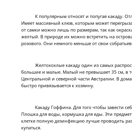
К популярным относят и попугая какаду. От
Имеет массивный клюв, которым может перегрыза
от самки можно лишь по размерам, так как окрас
желтый. В природе их можно встретить на остров
розового. Они немного меньше от свои собратьев
Желтохохлые какаду один из самых распро
большие и малые. Малый не превышает 35 см, в т
Центральной и северной части Австралии. В дом
быстро привязывается к хозяину.
Какаду Гоффина. Для того чтобы завести себ
Плошка для воды, кормушка для еды. Эти предмет
клетке полную дезинфекцию лучше проводить раз 
купаться.