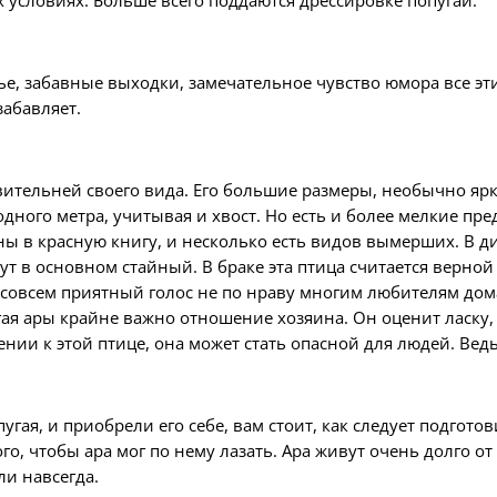
 условиях. Больше всего поддаются дрессировке попугаи.
нье, забавные выходки, замечательное чувство юмора все э
забавляет.
вительней своего вида. Его большие размеры, необычно ярк
дного метра, учитывая и хвост. Но есть и более мелкие пр
ны в красную книгу, и несколько есть видов вымерших. В д
 в основном стайный. В браке эта птица считается верной 
е совсем приятный голос не по нраву многим любителям до
угая ары крайне важно отношение хозяина. Он оценит ласку,
нии к этой птице, она может стать опасной для людей. Вед
пугая, и приобрели его себе, вам стоит, как следует подго
го, чтобы ара мог по нему лазать. Ара живут очень долго от
ли навсегда.