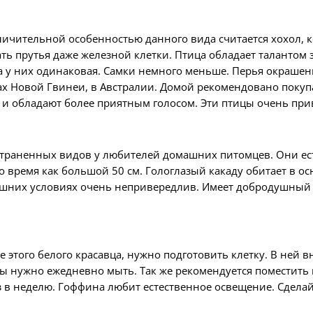
личительной особенностью данного вида считается хохол, к
ть прутья даже железной клетки. Птица обладает талантом
ка у них одинаковая. Самки немного меньше. Перья окраше
ах Новой Гвинеи, в Австралии. Домой рекомендовано покупа
 и обладают более приятным голосом. Эти птицы очень при
страненных видов у любителей домашних питомцев. Они ес
о время как большой 50 см. Гологлазый какаду обитает в о
ашних условиях очень непривередлив. Имеет добродушный 
е этого белого красавца, нужно подготовить клетку. В ней 
ы нужно ежедневно мыть. Так же рекомендуется поместить 
в неделю. Гоффина любит естественное освещение. Сделайт