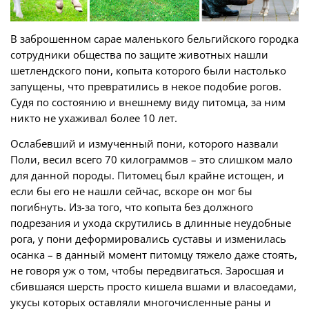
В заброшенном сарае маленького бельгийского городка
сотрудники общества по защите животных нашли
шетлендского пони, копыта которого были настолько
запущены, что превратились в некое подобие рогов.
Судя по состоянию и внешнему виду питомца, за ним
никто не ухаживал более 10 лет.
Ослабевший и измученный пони, которого назвали
Поли, весил всего 70 килограммов – это слишком мало
для данной породы. Питомец был крайне истощен, и
если бы его не нашли сейчас, вскоре он мог бы
погибнуть. Из-за того, что копыта без должного
подрезания и ухода скрутились в длинные неудобные
рога, у пони деформировались суставы и изменилась
осанка – в данный момент питомцу тяжело даже стоять,
не говоря уж о том, чтобы передвигаться. Заросшая и
сбившаяся шерсть просто кишела вшами и власоедами,
укусы которых оставляли многочисленные раны и