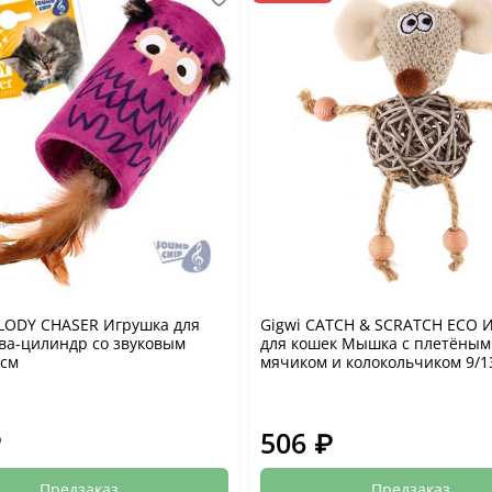
LODY CHASER Игрушка для
Gigwi CATCH & SCRATCH ECO 
ва-цилиндр со звуковым
для кошек Мышка с плетёным
2см
мячиком и колокольчиком 9/1
₽
506 ₽
Предзаказ
Предзаказ