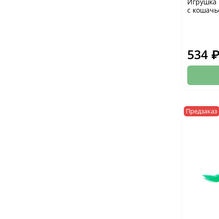
Игрушка 
с кошачь
534 
Предзаказ