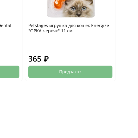
Dental
Petstages игрушка для кошек Energize
"ОPKA червяк" 11 см
365 ₽
Предзаказ