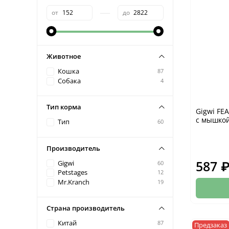
—
от
до
Животное
Кошка
87
Собака
4
Тип корма
Gigwi FE
с мышкой
Тип
60
Производитель
587 
Gigwi
60
Petstages
12
Mr.Kranch
19
Страна производитель
Китай
87
Предзаказ