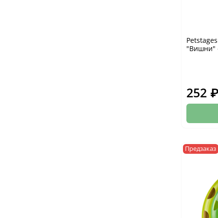
Petstage
"Вишни" 
252 
Предзаказ