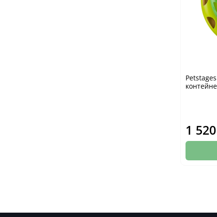
Petstage
контейне
1 520