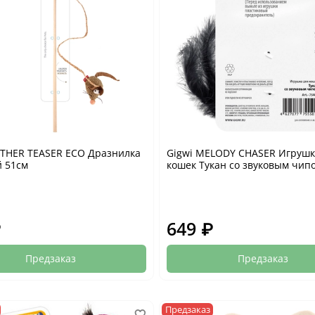
ATHER TEASER ECO Дразнилка
Gigwi MELODY CHASER Игрушк
 51см
кошек Тукан со звуковым чип
₽
649 ₽
Предзаказ
Предзаказ
Предзаказ