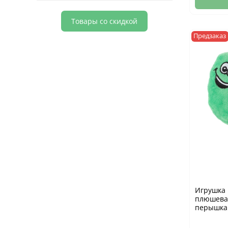
Товары со скидкой
Предзаказ
Игрушка 
плюшевая
перышкам