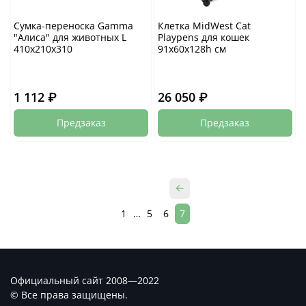
Сумка-переноска Gamma
Клетка MidWest Cat
"Алиса" для животных L
Playpens для кошек
410х210х310
91х60х128h см
1 112 ₽
26 050 ₽
Предзаказ
Предзаказ
1
…
5
6
7
Официальный сайт 2008—2022
© Все права защищены.