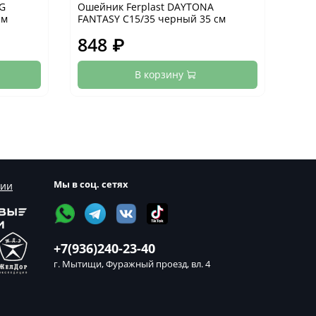
OG
Ошейник Ferplast DAYTONA
Оше
см
FANTASY C15/35 черный 35 см
FANT
848 ₽
84
В корзину
Мы в соц. сетях
сии
+7(936)240-23-40
г. Мытищи, Фуражный проезд, вл. 4