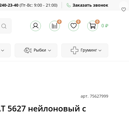
240-23-40
(
Пт-Вс:
9:00 - 21:00)
Заказать звонок
0
0
0
0 ₽
Рыбки
Груминг
арт.
75627999
AT 5627 нейлоновый с