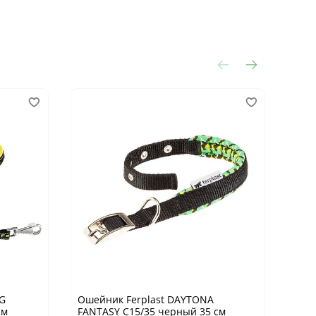
OG
Ошейник Ferplast DAYTONA
Оше
см
FANTASY C15/35 черный 35 см
FANT