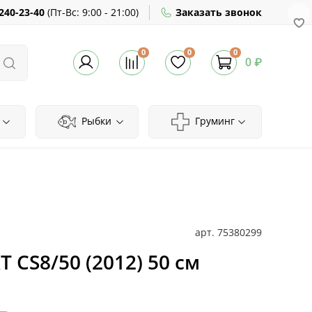
240-23-40
(
Пт-Вс:
9:00 - 21:00)
Заказать звонок
0
0
0
0 ₽
Рыбки
Груминг
арт.
75380299
 CS8/50 (2012) 50 см