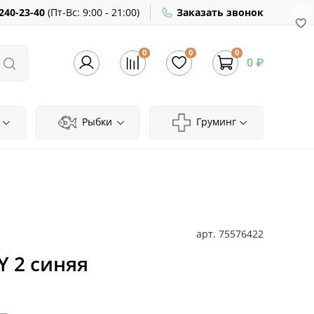
240-23-40
(
Пт-Вс:
9:00 - 21:00)
Заказать звонок
0
0
0
0 ₽
Рыбки
Груминг
арт.
75576422
Y 2 синяя