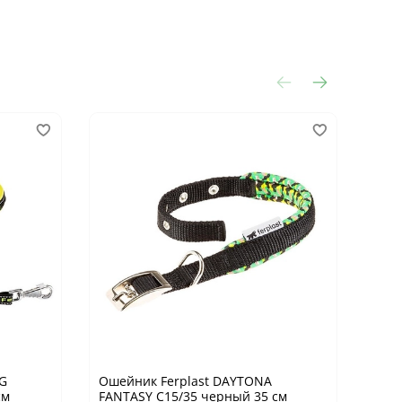
OG
Ошейник Ferplast DAYTONA
Оше
см
FANTASY C15/35 черный 35 см
FANT