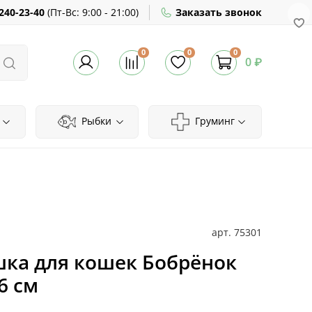
240-23-40
(
Пт-Вс:
9:00 - 21:00)
Заказать звонок
0
0
0
0 ₽
Рыбки
Груминг
арт.
75301
шка для кошек Бобрёнок
6 см