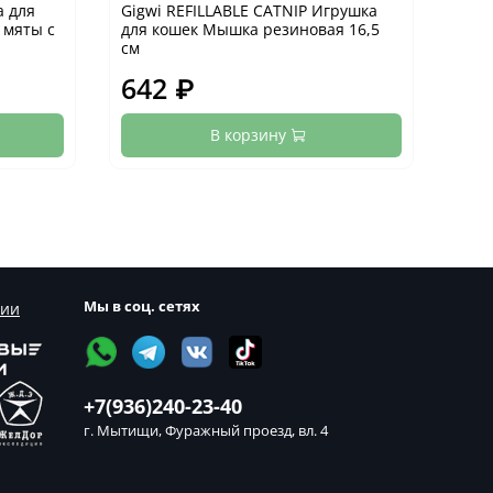
а для
Gigwi REFILLABLE CATNIP Игрушка
Gigw
 мяты с
для кошек Мышка резиновая 16,5
пале
см
642 ₽
32
В корзину
Мы в соц. сетях
сии
+7(936)240-23-40
г. Мытищи, Фуражный проезд, вл. 4