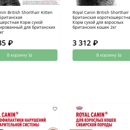
nin British Shorthair Kitten
Royal Canin British Shorthair
Британская
Британская короткошерстна
шерстная Корм сухой
Корм сухой для взрослых
ированный для британских
британских кошек 2кг
кг
35 ₽
3 312 ₽
В корзину
В корзину