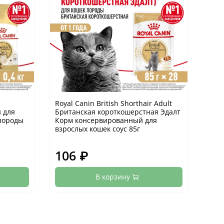
Royal Canin British Shorthair Adult
Roya
 для
Британская короткошерстная Эдалт
Кун
породы
Корм консервированный для
взр
взрослых кошек соус 85г
соус
106 ₽
10
В корзину