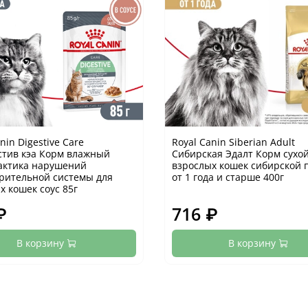
nin Digestive Care
Royal Canin Siberian Adult
тив кэа Корм влажный
Сибирская Эдалт Корм сухой
актика нарушений
взрослых кошек сибирской 
ительной системы для
от 1 года и старше 400г
х кошек соус 85г
₽
716 ₽
В корзину
В корзину