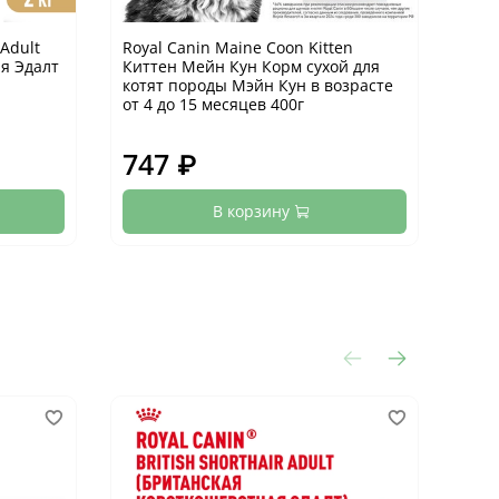
 Adult
Royal Canin Maine Coon Kitten
Roya
я Эдалт
Киттен Мейн Кун Корм сухой для
Китт
котят породы Мэйн Кун в возрасте
котя
от 4 до 15 месяцев 400г
от 4
747 ₽
6 
В корзину