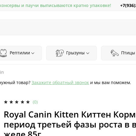
+7(936)
 консервы и паучи выписываются кратно упаковке!
Рептилии
Грызуны
Птицы
in
нужный товар?
Закажите обратный звонок
и мы вам поможем.
(0)
Royal Canin Kitten Киттен Кор
период третьей фазы роста в 
желе 85г