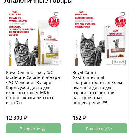
Аналогичные товары
Royal Canin Urinary S/O
Royal Canin
Moderate Calorie Уринари
Gastrointestinal
С/О Модерейт Кэлори
Гастроинтестинал Корм
Корм сухой диета для
влажный диета для
взрослых кошек МКБ
взрослых кошек при
профилактика лишнего
расстройствах
веса 7кг
пищеварения 85г
12 300 ₽
152 ₽
В корзину
В корзину