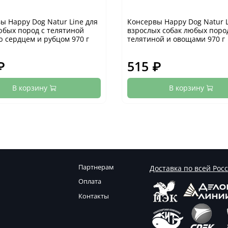
ы Happy Dog Natur Line для
Консервы Happy Dog Natur L
юбых пород с телятиной
взрослых собак любых поро
 сердцем и рубцом 970 г
телятиной и овощами 970 г
₽
515 ₽
В корзину
В корзину
Партнерам
Доставка по всей Рос
Оплата
Контакты