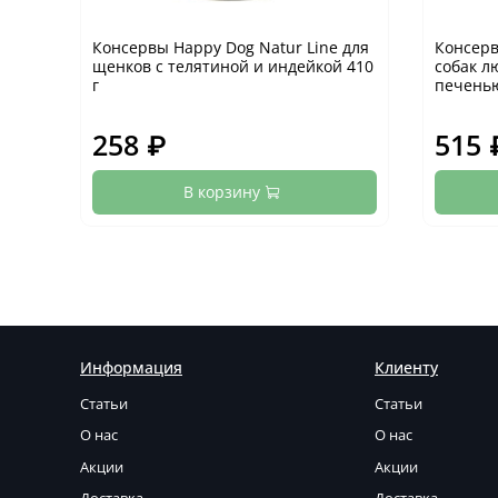
Консервы Happy Dog Natur Line для
Консерв
щенков с телятиной и индейкой 410
собак л
г
печенью
258 ₽
515 
В корзину
Информация
Клиенту
Статьи
Статьи
О нас
О нас
Акции
Акции