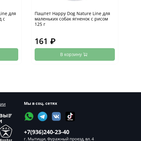
ine для
Паштет Happy Dog Nature Line для
Конс
д с
маленьких собак ягненок с рисом
ягне
125 г
161 ₽
23
В корзину
Мы в соц. сетях
сии
+7(936)240-23-40
г. Мытищи, Фуражный проезд, вл. 4