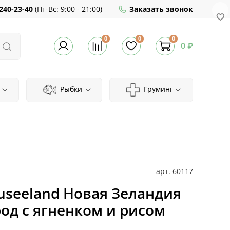
240-23-40
(
Пт-Вс:
9:00 - 21:00)
Заказать звонок
0
0
0
0 ₽
Рыбки
Груминг
арт.
60117
useeland Новая Зеландия
од с ягненком и рисом