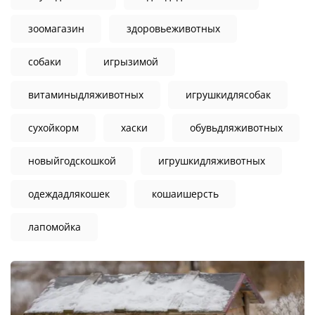
зоомагазин
здоровьеживотных
собаки
игрызимой
витаминыдляживотных
игрушкидлясобак
сухойкорм
хаски
обувьдляживотных
новыйгодскошкой
игрушкидляживотных
одеждадлякошек
кошаишерсть
лапомойка