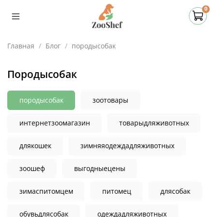
0
Главная
Блог
породысобак
породысобак
породысобак
зоотовары
интернетзоомагазин
товарыдляживотных
длякошек
зимняяодеждадляживотных
зоошеф
выгодныецены
зимаспитомцем
питомец
длясобак
обувьдлясобак
одеждадляживотных