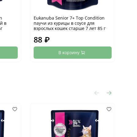
n
Eukanuba Senior 7+ Top Condition
Euka
й в
паучи из курицы в соусе для
влаж
5г
взрослых кошек старше 7 лет 85 г
для 
88 ₽
88
В корзину