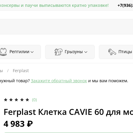
+7(936)
 консервы и паучи выписываются кратно упаковке!
Рептилии
Грызуны
Птицы
мы
Ferplast
нужный товар?
Закажите обратный звонок
и мы вам поможем.
(0)
Ferplast Клетка CAVIE 60 для 
4 983 ₽