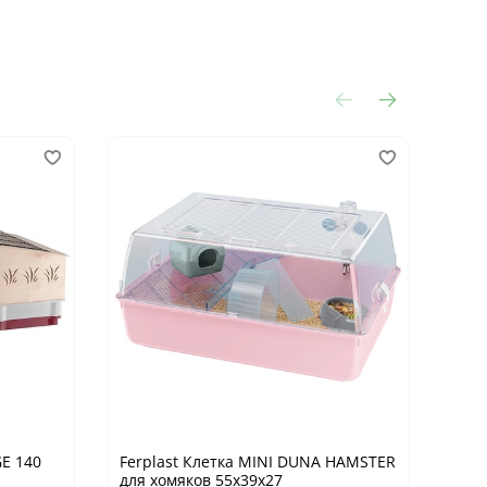
GE 140
Ferplast Клетка MINI DUNA HAMSTER
Ferp
для хомяков 55х39х27
хомя