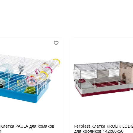
t Клетка PAULA для хомяков
Ferplast Клетка KROLIK LOD
4
для кроликов 142х60х50