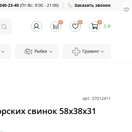
240-23-40
(
Пт-Вс:
9:00 - 21:00)
Заказать звонок
0
0
0
0 ₽
Рыбки
Груминг
арт.
57012411
морских свинок 58х38х31