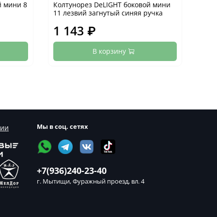
й мини 8
Колтунорез DeLIGHT боковой мини
Кол
11 лезвий загнутый синяя ручка
11 л
1 143 ₽
1 
В корзину
Мы в соц. сетях
сии
+7(936)240-23-40
г. Мытищи, Фуражный проезд, вл. 4