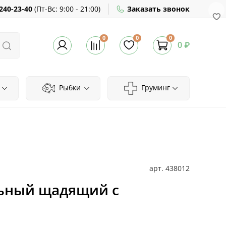
240-23-40
(
Пт-Вс:
9:00 - 21:00)
Заказать звонок
0
0
0
0 ₽
Рыбки
Груминг
арт.
438012
льный щадящий с