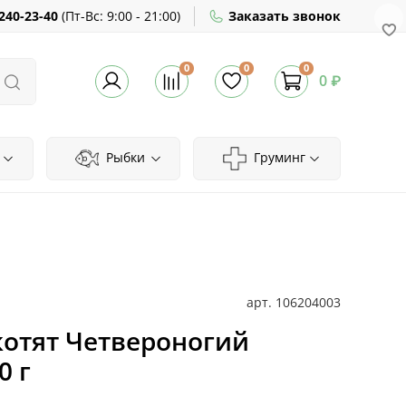
240-23-40
(
Пт-Вс:
9:00 - 21:00)
Заказать звонок
0
0
0
0 ₽
Рыбки
Груминг
арт.
106204003
котят Четвероногий
0 г