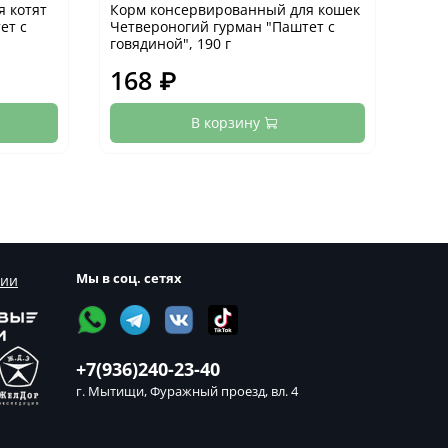
 котят
Корм консервированный для кошек
Кор
ет с
Четвероногий гурман "Паштет с
Четв
говядиной", 190 г
кури
168 ₽
10
В корзину
Мы в соц. сетях
сии
+7(936)240-23-40
г. Мытищи, Фуражный проезд, вл. 4