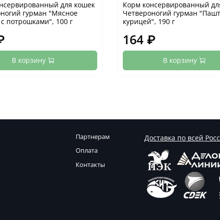
нсервированный для кошек
Корм консервированный для
ногий гурман "Мясное
Четвероногий гурман "Пашт
 с потрошками", 100 г
курицей", 190 г
₽
164 ₽
В корзину
В корзину
Партнерам
Доставка по всей Рос
Оплата
Контакты