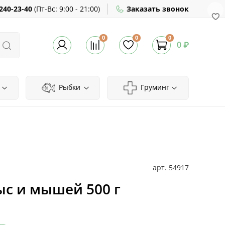
240-23-40
(
Пт-Вс:
9:00 - 21:00)
Заказать звонок
0
0
0
0 ₽
Рыбки
Груминг
арт.
54917
ыс и мышей 500 г