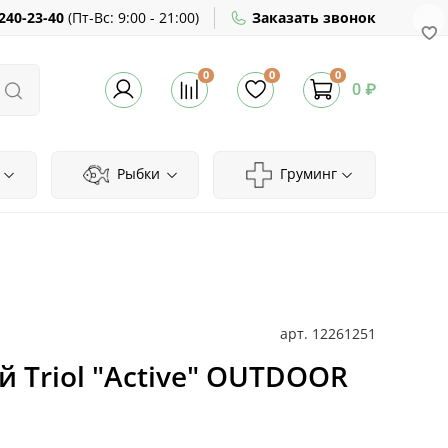
240-23-40
(
Пт-Вс:
9:00 - 21:00)
Заказать звонок
0
0
0
0 ₽
Рыбки
Груминг
арт.
12261251
 Triol "Active" OUTDOOR