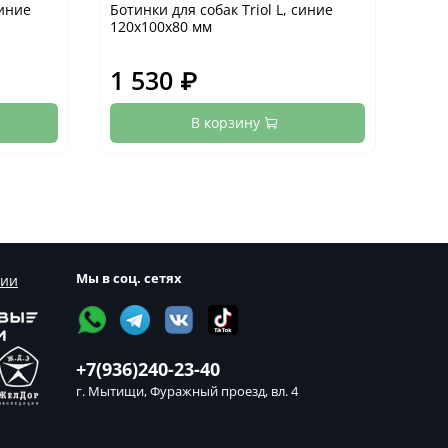
синие
Ботинки для собак Triol L, синие
Боти
120х100х80 мм
65х
1 530 ₽
2 
В корзину
Мы в соц. сетях
сии
+7(936)240-23-40
г. Мытищи, Фуражный проезд, вл. 4